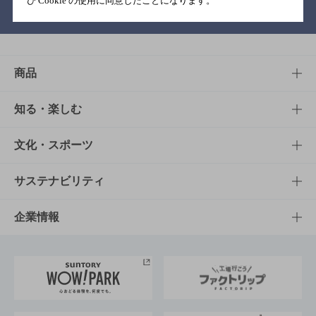
び Cookie の使用に同意したことになります。
バー検索サイト［BAR-NAVI］
商品
商品TOP
知る・楽しむ
商品一覧
知る・楽しむTOP
文化・スポーツ
商品発売情報
キャンペーン
文化・スポーツTOP
サステナビリティ
栄養成分一覧
工場見学
サントリーホール
サステナビリティTOP
企業情報
お料理・お酒レシピ
サントリー美術館
トップメッセージ
企業情報TOP
地域情報
サントリーサンバーズ大阪
サントリーが考えるサステナビリティ経営
企業概要