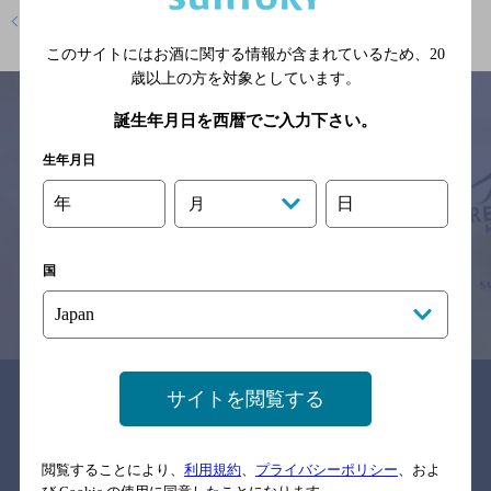
店舗トップに戻る
このサイトにはお酒に関する情報が含まれているため、
20
歳以上の方を対象としています。
誕生年月日を西暦でご入力下さい。
生年月日
サイトマップ
ご意見・ご感想
利用規約
※それぞれのお店のメニューや営業時間などの掲載情報については、
年
日
月
予告なしに変更されることがありますので、
念のためお店にご確認の上ご来店くださいますようお願い申し上げま
す。
国
情報提供：ぐるなび
関連リンク
サイトを閲覧する
閲覧することにより、
利用規約
、
プライバシーポリシー
、およ