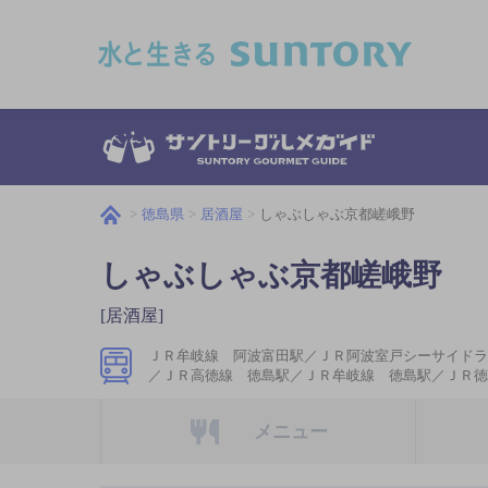
このページの本文へ移動
徳島県
居酒屋
しゃぶしゃぶ京都嵯峨野
しゃぶしゃぶ京都嵯峨野
[居酒屋]
ＪＲ牟岐線 阿波富田駅／ＪＲ阿波室戸シーサイドラ
／ＪＲ高徳線 徳島駅／ＪＲ牟岐線 徳島駅／ＪＲ徳
メニュー