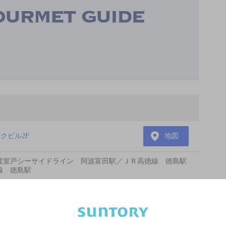
ークビル2F
地図
波室戸シーサイドライン 阿波富田駅／ＪＲ高徳線 徳島駅
線 徳島駅
あります。詳しくはお店にお問い合わせください。
様のご判断でご利用ください。