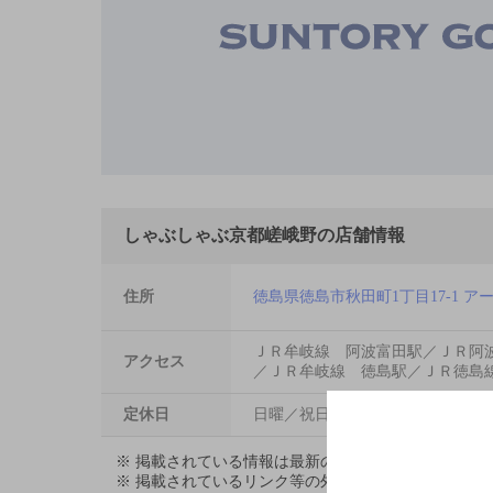
しゃぶしゃぶ京都嵯峨野の店舗情報
住所
徳島県徳島市秋田町1丁目17-1 ア
ＪＲ牟岐線 阿波富田駅／ＪＲ阿
アクセス
／ＪＲ牟岐線 徳島駅／ＪＲ徳島
定休日
日曜／祝日
※ 掲載されている情報は最新の内容と異なる場合が
※ 掲載されているリンク等の外部コンテンツはお客