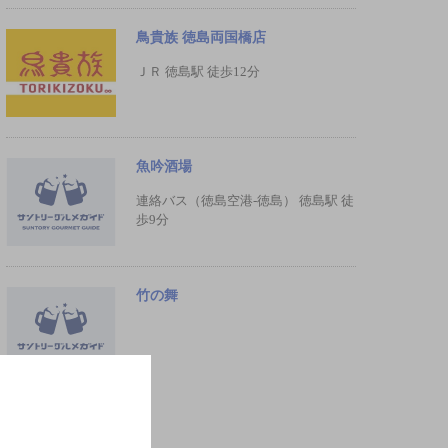
鳥貴族 徳島両国橋店
ＪＲ 徳島駅 徒歩12分
魚吟酒場
連絡バス（徳島空港-徳島） 徳島駅 徒
歩9分
竹の舞