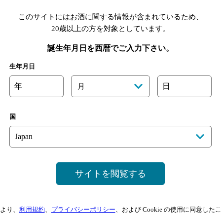
このサイトにはお酒に関する情報が含まれているため、
20歳以上の方を対象としています。
誕生年月日を西暦でご入力下さい。
生年月日
年
日
月
国
サイトを閲覧する
より、
利用規約
、
プライバシーポリシー
、および Cookie の使用に同意し
サイトマップ
ご意見・ご感想
利用規約