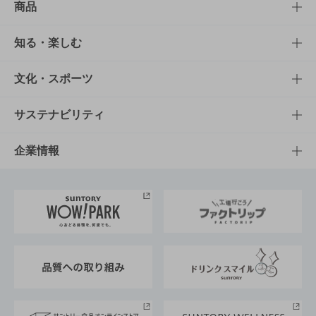
商品
商品TOP
知る・楽しむ
商品一覧
知る・楽しむTOP
文化・スポーツ
商品発売情報
キャンペーン
文化・スポーツTOP
サステナビリティ
栄養成分一覧
工場見学
サントリーホール
サステナビリティTOP
企業情報
お料理・お酒レシピ
サントリー美術館
トップメッセージ
企業情報TOP
地域情報
サントリーサンバーズ大阪
サントリーが考えるサステナビリティ経営
企業概要
東京サントリーサンゴリアス
ESG情報ポータル
グループ企業一覧
サントリースポーツ
サステナビリティストーリーズ
事業所一覧