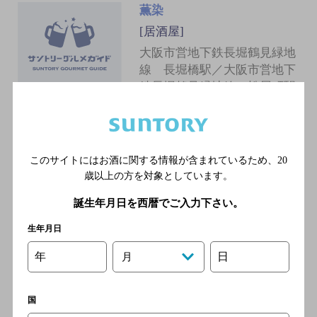
薫染
[居酒屋]
大阪市営地下鉄長堀鶴見緑地
線 長堀橋駅／大阪市営地下
鉄長堀鶴見緑地線 松屋町駅
／大阪市営地下鉄堺筋線 長
堀橋駅／大阪市営地下鉄谷町
線 谷町六丁目駅／大阪市営
地下鉄堺筋線 堺筋本町駅
このサイトにはお酒に関する情報が含まれているため、
20
歳以上の方を対象としています。
誕生年月日を西暦でご入力下さい。
黎明
[居酒屋]
生年月日
大阪市営地下鉄長堀鶴見緑地
年
日
月
線 松屋町駅／大阪市営地下
鉄谷町線 谷町六丁目駅／大
阪市営地下鉄長堀鶴見緑地
国
線 谷町六丁目駅／大阪市営