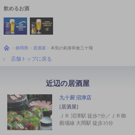
飲めるお酒
静岡県
居酒屋
本気の刺身和食三十飛
店舗トップに戻る
近辺の居酒屋
九十厨 沼津店
[居酒屋]
ＪＲ 沼津駅 徒歩7分／ＪＲ御
殿場線 大岡駅 徒歩35分