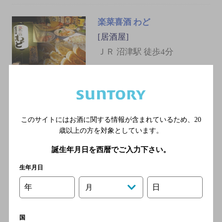
楽菜喜酒 わど
[居酒屋]
ＪＲ 沼津駅 徒歩4分
お肉とお野菜あした葉
[居酒屋]
このサイトにはお酒に関する情報が含まれているため、
20
歳以上の方を対象としています。
ＪＲ東海道本線 沼津駅／Ｊ
Ｒ御殿場線 沼津駅
誕生年月日を西暦でご入力下さい。
生年月日
年
日
月
鮪小屋 本店
[居酒屋]
国