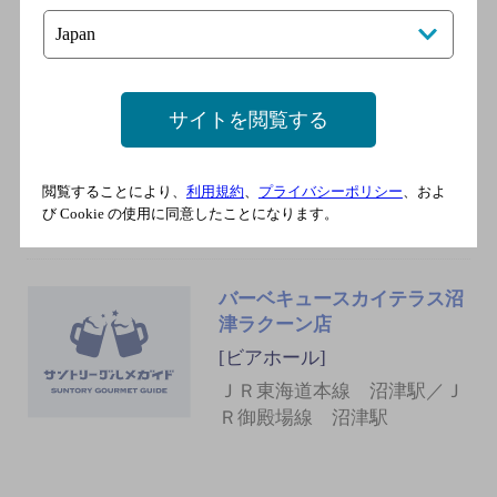
男前酒場 雄
サイトを閲覧する
[居酒屋]
ＪＲ各線 沼津駅
閲覧することにより、
利用規約
、
プライバシーポリシー
、およ
び Cookie の使用に同意したことになります。
バーベキュースカイテラス沼
津ラクーン店
[ビアホール]
ＪＲ東海道本線 沼津駅／Ｊ
Ｒ御殿場線 沼津駅