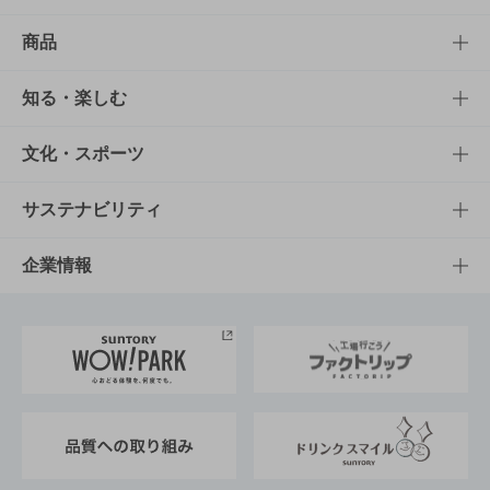
商品
商品TOP
知る・楽しむ
商品一覧
知る・楽しむTOP
文化・スポーツ
商品発売情報
キャンペーン
文化・スポーツTOP
サステナビリティ
栄養成分一覧
工場見学
サントリーホール
サステナビリティTOP
企業情報
お料理・お酒レシピ
サントリー美術館
トップメッセージ
企業情報TOP
地域情報
サントリーサンバーズ大阪
サントリーが考えるサステナビリティ経営
企業概要
東京サントリーサンゴリアス
ESG情報ポータル
グループ企業一覧
サントリースポーツ
サステナビリティストーリーズ
事業所一覧