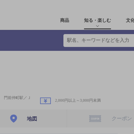
商品
知る・楽しむ
文
 門前仲町駅／Ｊ
2,000円以上～3,000円未満
クーポン
地図