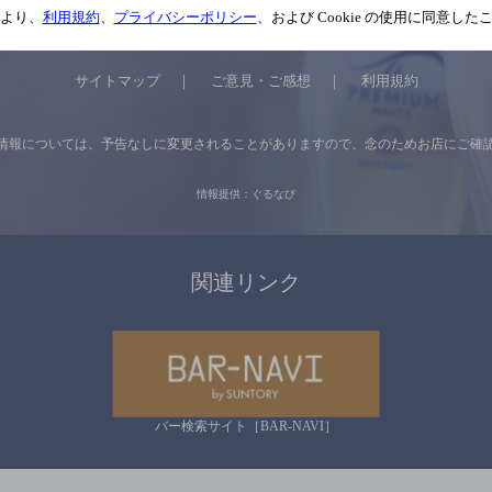
より、
利用規約
、
プライバシーポリシー
、および Cookie の使用に同意し
サイトマップ
ご意見・ご感想
利用規約
情報については、
予告なしに変更されることがありますので、
念のためお店にご確
情報提供：ぐるなび
関連リンク
バー検索サイト［BAR-NAVI］