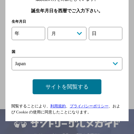
そば旬菜 奥京
誕生年月日を西暦でご入力下さい。
[そば居酒屋]
生年月日
ＪＲ中央線甲府駅より徒歩5
年
日
月
分
国
串丸二丁目の角
[焼き鳥]
ＪＲ身延線 甲府駅／ＪＲ中
央本線 甲府駅
サイトを閲覧する
閲覧することにより、
利用規約
、
プライバシーポリシー
、およ
び Cookie の使用に同意したことになります。