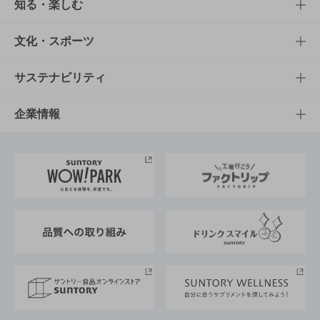
商品TOP
知る・楽しむ
商品一覧
知る・楽しむTOP
文化・スポーツ
商品発売情報
キャンペーン
文化・スポーツTOP
サステナビリティ
栄養成分一覧
工場見学
サントリーホール
サステナビリティTOP
企業情報
お料理・お酒レシピ
サントリー美術館
トップメッセージ
企業情報TOP
地域情報
サントリーサンバーズ大阪
サントリーが考えるサステナビリティ経営
企業概要
東京サントリーサンゴリアス
ESG情報ポータル
グループ企業一覧
サントリースポーツ
サステナビリティストーリーズ
事業所一覧
採用情報