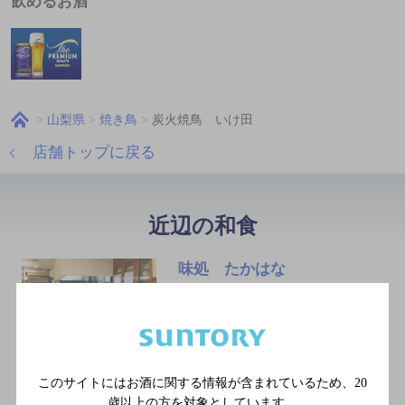
飲めるお酒
山梨県
焼き鳥
炭火焼鳥 いけ田
店舗トップに戻る
近辺の和食
味処 たかはな
[創作和食]
中央線 甲府駅南口より徒歩
5分／身延線 甲府駅南口よ
り徒歩5分
このサイトにはお酒に関する情報が含まれているため、
20
歳以上の方を対象としています。