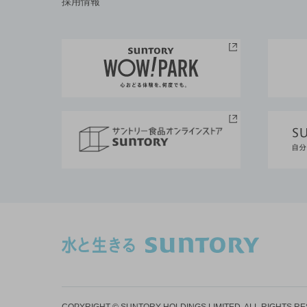
採用情報
COPYRIGHT © SUNTORY HOLDINGS LIMITED.
ALL RIGHTS R