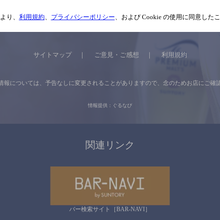
より、
利用規約
、
プライバシーポリシー
、および Cookie の使用に同意し
サイトマップ
ご意見・ご感想
利用規約
情報については、
予告なしに変更されることがありますので、
念のためお店にご確
情報提供：ぐるなび
関連リンク
バー検索サイト［BAR-NAVI］