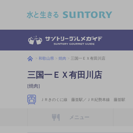
このページの本文へ移動
和歌山県
焼肉
三国一ＥＸ有田川店
三国一ＥＸ有田川店
[焼肉]
ＪＲきのくに線 藤並駅／ＪＲ紀勢本線 藤並駅
メニュー