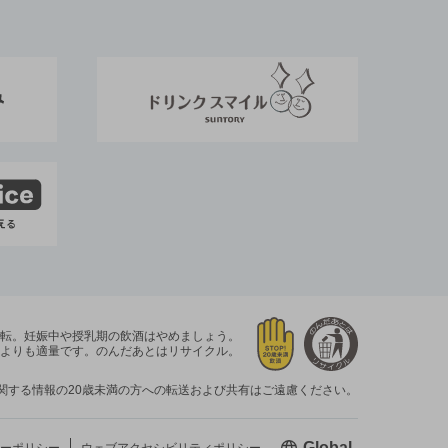
運転。
妊娠中や授乳期の飲酒はやめましょう。
よりも適量です。
のんだあとはリサイクル。
関する情報の20歳未満の方への転送および共有はご遠慮ください。
新しいウィン
Global