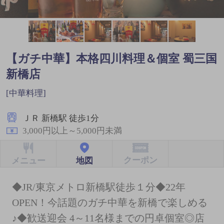
【ガチ中華】本格四川料理＆個室 蜀三国
新橋店
[中華料理]
ＪＲ 新橋駅 徒歩1分
3,000円以上～5,000円未満
クーポン
地図
メニュー
◆JR/東京メトロ新橋駅徒歩１分◆22年
OPEN！今話題のガチ中華を新橋で楽しめる
♪◆歓送迎会 4～11名様までの円卓個室◎店