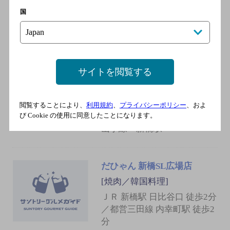
国
中華そば ふくもり
[ラーメン]
サイトを閲覧する
都営地下鉄三田線 内幸町駅
／東京メトロ銀座線 新橋駅
／ＪＲ横須賀線 新橋駅／Ｊ
閲覧することにより、
利用規約
、
プライバシーポリシー
、およ
び Cookie の使用に同意したことになります。
Ｒ京浜東北線 新橋駅／ＪＲ
山手線 新橋駅
だひゃん 新橋SL広場店
[焼肉／韓国料理]
ＪＲ 新橋駅 日比谷口 徒歩2分
／都営三田線 内幸町駅 徒歩2
分