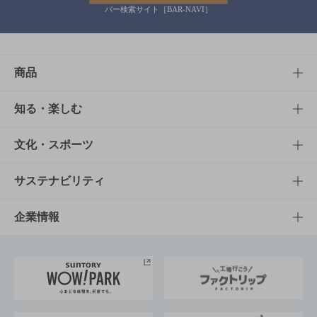
バー検索サイト［BAR-NAVI］
商品
商品TOP
知る・楽しむ
商品一覧
知る・楽しむTOP
文化・スポーツ
商品発売情報
キャンペーン
文化・スポーツTOP
サステナビリティ
栄養成分一覧
工場見学
サントリーホール
サステナビリティTOP
企業情報
お料理・お酒レシピ
サントリー美術館
トップメッセージ
企業情報TOP
地域情報
サントリーサンバーズ大阪
サントリーが考えるサステナビリティ経営
企業概要