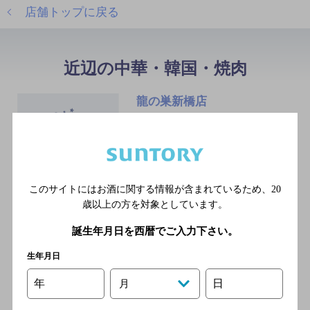
店舗トップに戻る
近辺の中華・韓国・焼肉
龍の巣新橋店
[焼肉]
東京メトロ銀座線 新橋駅／
ＪＲ横須賀線 新橋駅／ＪＲ
京浜東北線 新橋駅／ＪＲ山
このサイトにはお酒に関する情報が含まれているため、
20
手線 新橋駅／ＪＲ東海道本
歳以上の方を対象としています。
線 新橋駅
誕生年月日を西暦でご入力下さい。
生年月日
新橋亭
[中華料理]
年
日
月
ＪＲ 新橋駅 日比谷口 徒歩3分