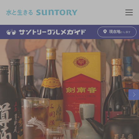
このページの本文へ移動
メニュ
現在地
から探す