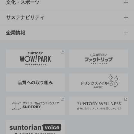
商品一覧
知る・楽しむTOP
文化・スポーツ
商品発売情報
キャンペーン
文化・スポーツTOP
サステナビリティ
栄養成分一覧
工場見学
サントリーホール
サステナビリティTOP
企業情報
お料理・お酒レシピ
サントリー美術館
トップメッセージ
企業情報TOP
地域情報
サントリーサンバーズ大阪
サントリーが考えるサステナビリティ経営
企業概要
東京サントリーサンゴリアス
ESG情報ポータル
グループ企業一覧
サントリースポーツ
サステナビリティストーリーズ
事業所一覧
採用情報