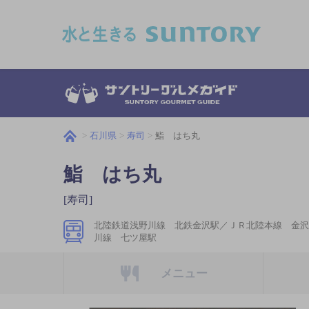
このページの本文へ移動
石川県
寿司
鮨 はち丸
鮨 はち丸
[寿司]
北陸鉄道浅野川線 北鉄金沢駅／ＪＲ北陸本線 金沢
川線 七ツ屋駅
メニュー