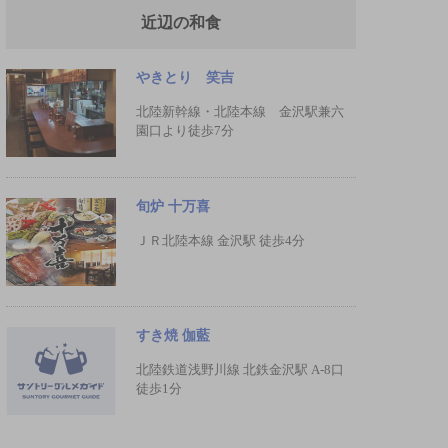
近辺の和食
やきとり 笑吉
北陸新幹線・北陸本線 金沢駅兼六
園口より徒歩7分
旬炉 十万喜
ＪＲ北陸本線 金沢駅 徒歩4分
すき焼 伽藍
北陸鉄道浅野川線 北鉄金沢駅 A-8口
徒歩1分