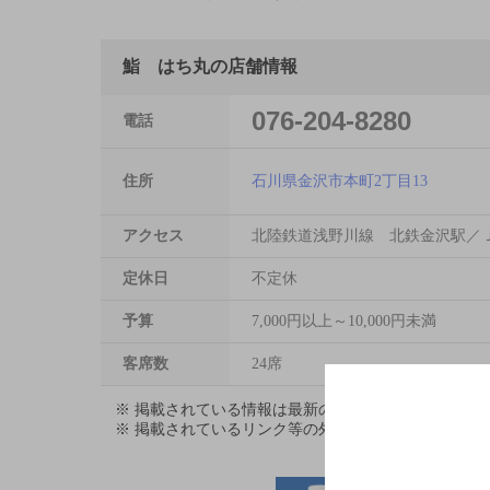
鮨 はち丸の店舗情報
076-204-8280
電話
住所
石川県金沢市本町2丁目13
アクセス
北陸鉄道浅野川線 北鉄金沢駅／
定休日
不定休
予算
7,000円以上～10,000円未満
客席数
24席
※ 掲載されている情報は最新の内容と異なる場合が
※ 掲載されているリンク等の外部コンテンツはお客