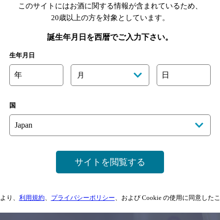
このサイトにはお酒に関する情報が含まれているため、
20歳以上の方を対象としています。
誕生年月日を西暦でご入力下さい。
生年月日
年
日
月
国
サイトを閲覧する
サイトマップ
ご意見・ご感想
利用規約
より、
利用規約
、
プライバシーポリシー
、および Cookie の使用に同意し