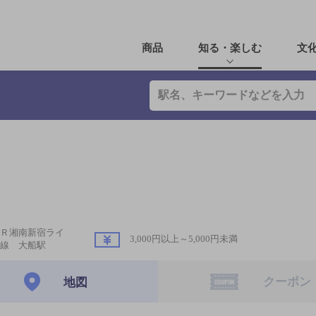
商品
知る・楽しむ
文
Ｒ湘南新宿ライ
3,000円以上～5,000円未満
線 大船駅
クーポン
地図