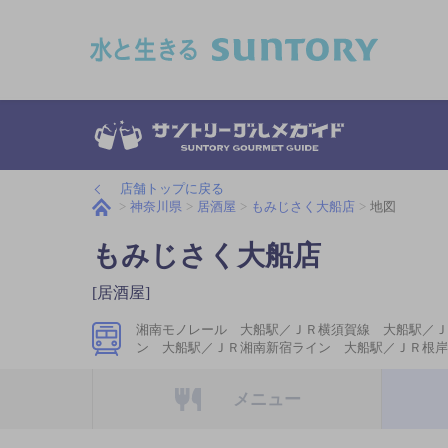
このページの本文へ移動
店舗トップに戻る
神奈川県
居酒屋
もみじさく大船店
地図
もみじさく大船店
[居酒屋]
湘南モノレール 大船駅／ＪＲ横須賀線 大船駅／Ｊ
ン 大船駅／ＪＲ湘南新宿ライン 大船駅／ＪＲ根岸
メニュー