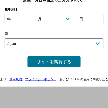
誕生年月日を西暦でご入力下さい。
生年月日
年
日
月
国
サイトを閲覧する
より、
利用規約
、
プライバシーポリシー
、および Cookie の使用に同意し