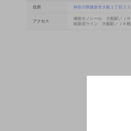
住所
神奈川県鎌倉市大船１丁目２３
湘南モノレール 大船駅／ＪＲ
アクセス
南新宿ライン 大船駅／ＪＲ根