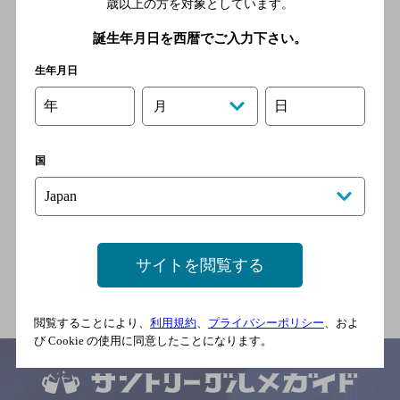
歳以上の方を対象としています。
一丁目酒場じょんごろ
誕生年月日を西暦でご入力下さい。
[居酒屋]
岳南鉄道 吉原本町駅／岳南
生年月日
鉄道 本吉原駅／岳南鉄道
年
日
月
ジヤトコ前駅
国
ＧＡＵＣＨＥ
[居酒屋]
岳南鉄道 吉原本町駅／岳南
鉄道 本吉原駅／岳南鉄道
サイトを閲覧する
ジヤトコ前駅
閲覧することにより、
利用規約
、
プライバシーポリシー
、およ
び Cookie の使用に同意したことになります。