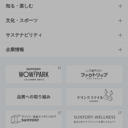
商品TOP
知る・楽しむ
商品一覧
知る・楽しむTOP
文化・スポーツ
商品発売情報
キャンペーン
文化・スポーツTOP
サステナビリティ
栄養成分一覧
工場見学
サントリーホール
サステナビリティTOP
企業情報
お料理・お酒レシピ
サントリー美術館
トップメッセージ
企業情報TOP
地域情報
サントリーサンバーズ大阪
サントリーが考えるサステナビリティ経営
企業概要
東京サントリーサンゴリアス
ESG情報ポータル
グループ企業一覧
サントリースポーツ
サステナビリティストーリーズ
事業所一覧
採用情報