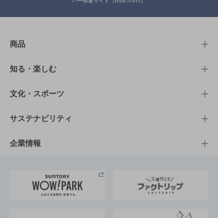
バー検索サイト［BAR-NAVI］
商品
商品TOP
知る・楽しむ
商品一覧
知る・楽しむTOP
文化・スポーツ
商品発売情報
キャンペーン
文化・スポーツTOP
サステナビリティ
栄養成分一覧
工場見学
サントリーホール
サステナビリティTOP
企業情報
お料理・お酒レシピ
サントリー美術館
トップメッセージ
企業情報TOP
地域情報
サントリーサンバーズ大阪
サントリーが考えるサステナビリティ経営
企業概要
東京サントリーサンゴリアス
ESG情報ポータル
グループ企業一覧