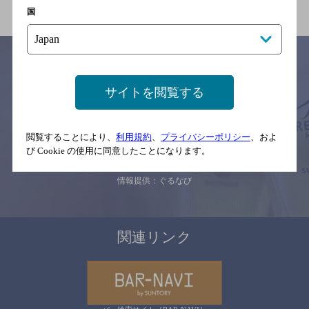
国
サイトを閲覧する
サイトマップ
ご意見・ご感想
利用規約
※それぞれのお店のメニューや営業時間などの掲載情報については、
予告なしに変更されることがありますので、
閲覧することにより、
利用規約
、
プライバシーポリシー
、およ
念のためお店にご確認の上ご来店くださいますようお願い申し上げま
す。
び Cookie の使用に同意したことになります。
情報提供：ぐるなび
関連リンク