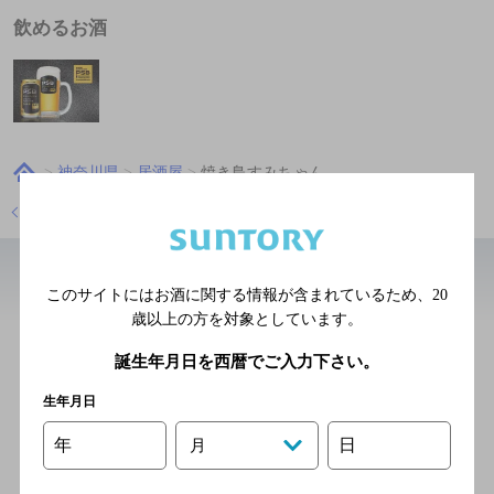
飲めるお酒
神奈川県
居酒屋
焼き鳥すみちゃん
店舗トップに戻る
このサイトにはお酒に関する情報が含まれているため、
20
近辺の居酒屋
歳以上の方を対象としています。
タパス酒場アル
誕生年月日を西暦でご入力下さい。
[居酒屋]
生年月日
京急逗子線 新逗子駅／ＪＲ
年
日
月
横須賀線 逗子駅／ＪＲ湘南
新宿ライン 逗子駅