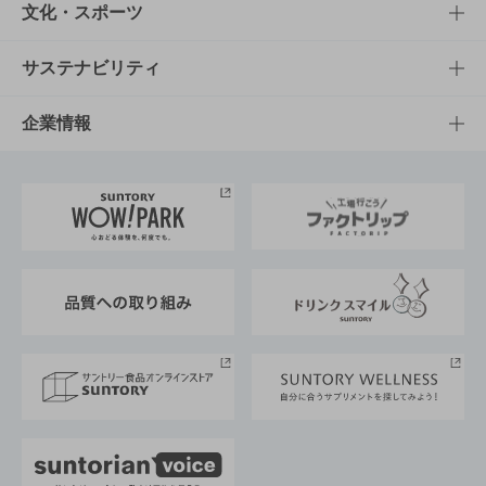
商品一覧
知る・楽しむTOP
文化・スポーツ
商品発売情報
キャンペーン
文化・スポーツTOP
サステナビリティ
栄養成分一覧
工場見学
サントリーホール
サステナビリティTOP
企業情報
お料理・お酒レシピ
サントリー美術館
トップメッセージ
企業情報TOP
地域情報
サントリーサンバーズ大阪
サントリーが考えるサステナビリティ経営
企業概要
東京サントリーサンゴリアス
ESG情報ポータル
グループ企業一覧
サントリースポーツ
サステナビリティストーリーズ
事業所一覧
採用情報