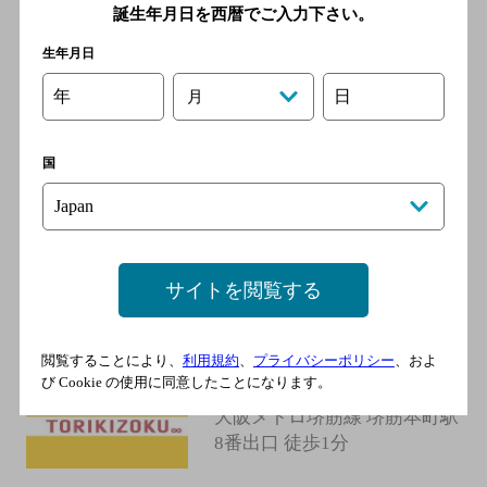
誕生年月日を西暦でご入力下さい。
大衆酒場あげもんや船場セン
タービル店
生年月日
[居酒屋]
年
日
月
大阪市営地下鉄中央線 堺筋
本町駅／大阪市営地下鉄堺筋
国
線 堺筋本町駅／大阪市営地
下鉄御堂筋線 本町駅／大阪
市営地下鉄堺筋線 長堀橋駅
／大阪市営地下鉄長堀鶴見緑
地線 長堀橋駅
サイトを閲覧する
焼鳥屋 鳥貴族 堺筋本町店
閲覧することにより、
利用規約
、
プライバシーポリシー
、およ
[居酒屋]
び Cookie の使用に同意したことになります。
大阪メトロ堺筋線 堺筋本町駅
8番出口 徒歩1分