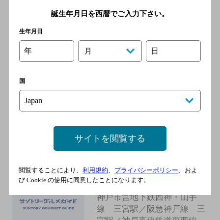
分
誕生年月日を西暦でご入力下さい。
生年月日
神戸ホルモン慶
年
日
月
[焼肉]
神戸市営地下鉄西神・山手
国
線 三宮駅／阪急神戸線 三
宮駅／神戸高速鉄道東西線
三宮駅／ポートライナー 三
宮駅／神戸市営地下鉄海岸
線 三宮・花時計前駅
サイトを閲覧する
譚鴨血 神戸
閲覧することにより、
利用規約
、
プライバシーポリシー
、およ
び Cookie の使用に同意したことになります。
[中華料理]
神戸市営地下鉄西神・山手
線 三宮駅／阪急神戸線 三