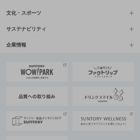
商品一覧
知る・楽しむTOP
文化・スポーツ
商品発売情報
キャンペーン
文化・スポーツTOP
サステナビリティ
栄養成分一覧
工場見学
サントリーホール
サステナビリティTOP
企業情報
お料理・お酒レシピ
サントリー美術館
トップメッセージ
企業情報TOP
地域情報
サントリーサンバーズ大阪
サントリーが考えるサステナビリティ経営
企業概要
東京サントリーサンゴリアス
ESG情報ポータル
グループ企業一覧
サントリースポーツ
サステナビリティストーリーズ
事業所一覧
採用情報