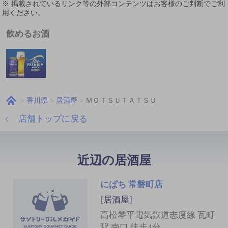
※ 掲載されているリンク等の外部コンテンツはお客様のご判断でご利
用ください。
飲めるお酒
香川県
居酒屋
ＭＯＴＳＵＴＡＴＳＵ
店舗トップに戻る
近辺の居酒屋
にぱち 常磐町店
[居酒屋]
高松琴平電気鉄道志度線 瓦町
駅 南口 徒歩4分