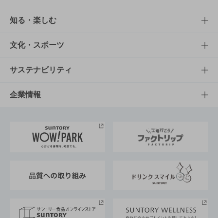
商品TOP
知る・楽しむ
商品一覧
知る・楽しむTOP
文化・スポーツ
商品発売情報
キャンペーン
文化・スポーツTOP
サステナビリティ
栄養成分一覧
工場見学
サントリーホール
サステナビリティTOP
企業情報
お料理・お酒レシピ
サントリー美術館
トップメッセージ
企業情報TOP
地域情報
サントリーサンバーズ大阪
サントリーが考えるサステナビリティ経営
企業概要
東京サントリーサンゴリアス
ESG情報ポータル
グループ企業一覧
サントリースポーツ
サステナビリティストーリーズ
事業所一覧
採用情報