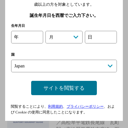
歳以上の方を対象としています。
町駅／ＪＲ高徳線 栗林公園
北口駅／ＪＲ高徳線 栗林駅
誕生年月日を西暦でご入力下さい。
生年月日
みよし屋
年
日
月
[居酒屋]
高松琴平電鉄琴平線 瓦町駅
国
／高松琴平電鉄長尾線 瓦町
駅／高松琴平電鉄志度線 瓦
町駅／ＪＲ高徳線 栗林公園
北口駅／ＪＲ高徳線 栗林駅
サイトを閲覧する
や台ずし亀井町
閲覧することにより、
利用規約
、
プライバシーポリシー
、およ
[居酒屋]
び Cookie の使用に同意したことになります。
高松琴平電鉄琴平線 瓦町駅
／高松琴平電鉄長尾線 瓦町