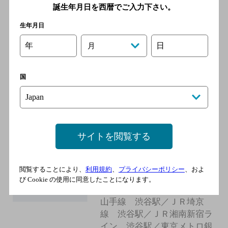
誕生年月日を西暦でご入力下さい。
生年月日
串だおれフクラス前店
年
日
[居酒屋]
月
京王井の頭線 渋谷駅／ＪＲ
山手線 渋谷駅／ＪＲ埼京
国
線 渋谷駅／ＪＲ湘南新宿ラ
イン 渋谷駅／東京メトロ銀
座線 渋谷駅
サイトを閲覧する
とりいちず渋谷マークシティ
店
閲覧することにより、
利用規約
、
プライバシーポリシー
、およ
[居酒屋]
び Cookie の使用に同意したことになります。
京王井の頭線 渋谷駅／ＪＲ
山手線 渋谷駅／ＪＲ埼京
線 渋谷駅／ＪＲ湘南新宿ラ
イン 渋谷駅／東京メトロ銀