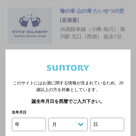
海の幸 山の幸 たいせつの空
[居酒屋]
JR函館本線（小樽-旭川） 旭
川駅 北口（西側） 徒歩7分
ラムとシャンプー
[居酒屋]
ＪＲ宗谷本線 旭川駅／ＪＲ
このサイトにはお酒に関する情報が含まれているため、
20
函館本線 旭川駅／ＪＲ石北
歳以上の方を対象としています。
本線 旭川駅／ＪＲ富良野
誕生年月日を西暦でご入力下さい。
線 旭川駅
生年月日
原価角打ちうえ田
年
日
月
[居酒屋]