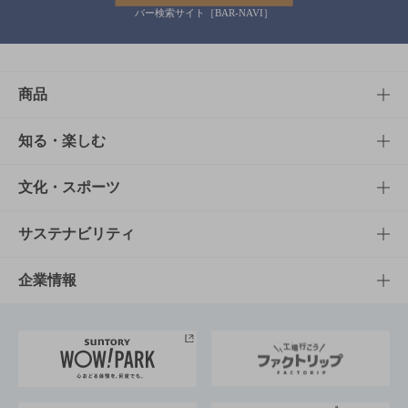
バー検索サイト［BAR-NAVI］
商品
商品TOP
知る・楽しむ
商品一覧
知る・楽しむTOP
文化・スポーツ
商品発売情報
キャンペーン
文化・スポーツTOP
サステナビリティ
栄養成分一覧
工場見学
サントリーホール
サステナビリティTOP
企業情報
お料理・お酒レシピ
サントリー美術館
トップメッセージ
企業情報TOP
地域情報
サントリーサンバーズ大阪
サントリーが考えるサステナビリティ経営
企業概要