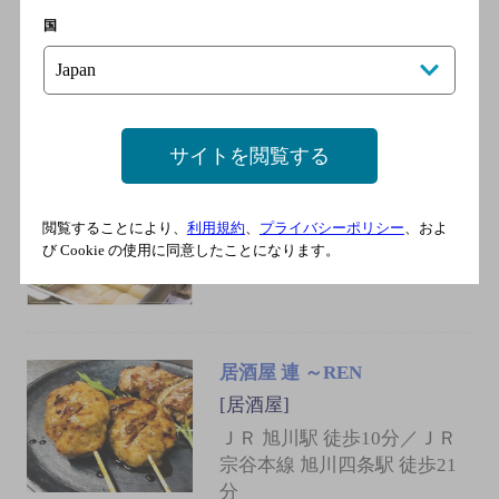
ＪＲ宗谷本線 旭川駅／ＪＲ
国
函館本線 旭川駅／ＪＲ石北
本線 旭川駅／ＪＲ富良野
線 旭川駅
サイトを閲覧する
旬の味処 かすべ
[居酒屋]
閲覧することにより、
利用規約
、
プライバシーポリシー
、およ
ＪＲ 旭川駅 徒歩6分
び Cookie の使用に同意したことになります。
居酒屋 連 ～REN
[居酒屋]
ＪＲ 旭川駅 徒歩10分／ＪＲ
宗谷本線 旭川四条駅 徒歩21
分