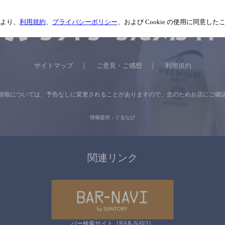
より、
利用規約
、
プライバシーポリシー
、および Cookie の使用に同意し
サイトマップ
ご意見・ご感想
利用規約
情報については、
予告なしに変更されることがありますので、
念のためお店にご確
情報提供：ぐるなび
関連リンク
バー検索サイト［BAR-NAVI］