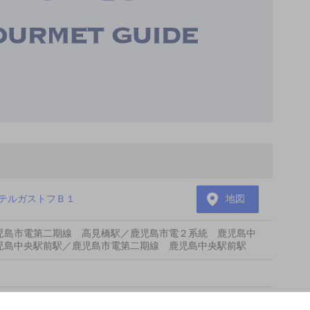
テルガストフＢ１
地図
児島市電第二期線 高見橋駅／鹿児島市電２系統 鹿児島中
児島中央駅前駅／鹿児島市電第二期線 鹿児島中央駅前駅