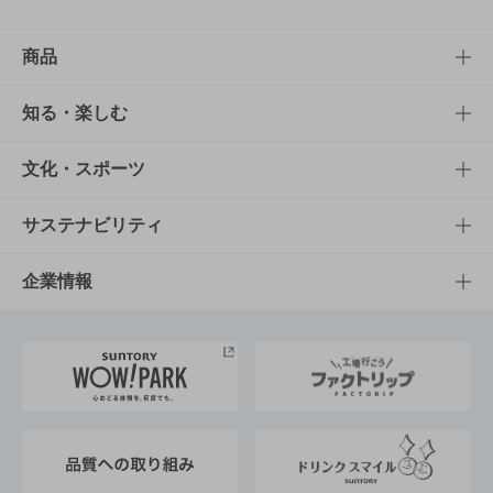
商品
商品TOP
知る・楽しむ
商品一覧
知る・楽しむTOP
文化・スポーツ
商品発売情報
キャンペーン
文化・スポーツTOP
サステナビリティ
栄養成分一覧
工場見学
サントリーホール
サステナビリティTOP
企業情報
お料理・お酒レシピ
サントリー美術館
トップメッセージ
企業情報TOP
地域情報
サントリーサンバーズ大阪
サントリーが考えるサステナビリティ経営
企業概要
東京サントリーサンゴリアス
ESG情報ポータル
グループ企業一覧