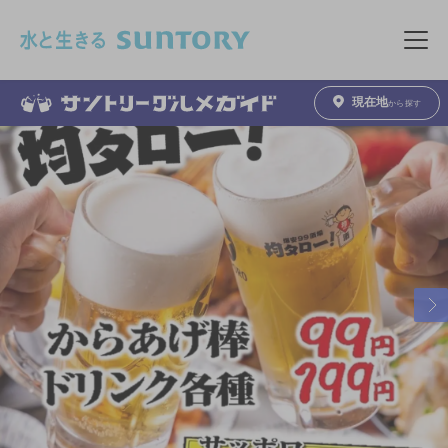
このページの本文へ移動
メニュ
現在地
から探す