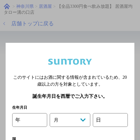
神奈川県
居酒屋
【全品3300円食べ飲み放題】 居酒屋均
タロー溝の口店
店舗トップに戻る
近辺の居酒屋
焼鳥屋 鳥貴族 溝の口北口店
[居酒屋]
このサイトにはお酒に関する情報が含まれているため、
20
東急田園都市線 溝の口駅 正
歳以上の方を対象としています。
面口 徒歩3分／ＪＲ南武線 武
誕生年月日を西暦でご入力下さい。
蔵溝ノ口駅 北口 徒歩3分
生年月日
年
日
焼き鳥と魚 遊家 溝の口駅前
月
すずらん通り店
[居酒屋]
国