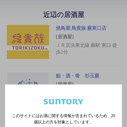
近辺の居酒屋
焼鳥屋 鳥貴族 蕨東口店
[居酒屋]
ＪＲ京浜東北線 蕨駅 東口 徒
歩2分
鮨・酒・肴 杉玉蕨
[居酒屋]
ＪＲ京浜東北線 蕨駅
このサイトにはお酒に関する情報が含まれているため、
20
歳以上の方を対象としています。
喜酔