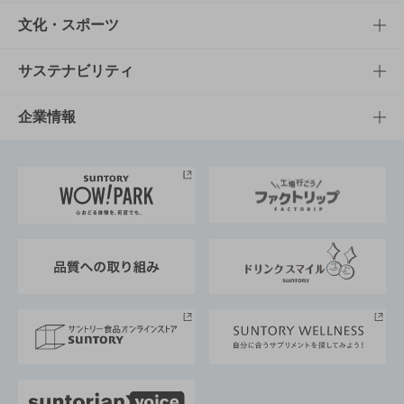
商品一覧
知る・楽しむTOP
文化・スポーツ
商品発売情報
キャンペーン
文化・スポーツTOP
サステナビリティ
栄養成分一覧
工場見学
サントリーホール
サステナビリティTOP
企業情報
お料理・お酒レシピ
サントリー美術館
トップメッセージ
企業情報TOP
地域情報
サントリーサンバーズ大阪
サントリーが考えるサステナビリティ経営
企業概要
東京サントリーサンゴリアス
ESG情報ポータル
グループ企業一覧
サントリースポーツ
サステナビリティストーリーズ
事業所一覧
採用情報