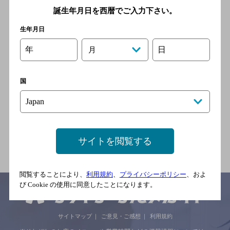
[居酒屋]
誕生年月日を西暦でご入力下さい。
ＪＲ京浜東北線 蕨駅
生年月日
年
日
月
炭火串焼 ひら井
国
[居酒屋]
ＪＲ京浜東北線 蕨駅 東口 徒
歩5分／ＪＲ京浜東北線 西川
口駅 東口 徒歩28分
サイトを閲覧する
閲覧することにより、
利用規約
、
プライバシーポリシー
、およ
び Cookie の使用に同意したことになります。
サイトマップ
ご意見・ご感想
利用規約