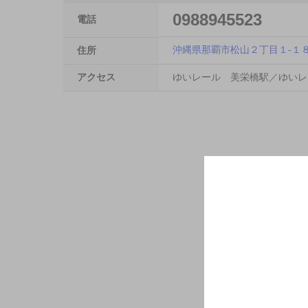
0988945523
電話
沖縄県那覇市松山２丁目１-１
住所
アクセス
ゆいレール 美栄橋駅／ゆいレ