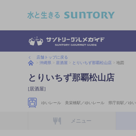
このページの本文へ移動
店舗トップに戻る
沖縄県
居酒屋
とりいちず那覇松山店
地図
とりいちず那覇松山店
[居酒屋]
ゆいレール 美栄橋駅／ゆいレール 県庁前駅／ゆい
メニュー