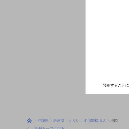
閲覧することに
沖縄県
居酒屋
とりいちず那覇松山店
地図
店舗トップに戻る