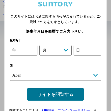
鹿児島県
しゃぶしゃぶ
黒豚しゃぶしゃぶと溶岩焼き 個
室居酒屋 くろ屋 鹿児島中央駅店
店舗トップに戻る
このサイトにはお酒に関する情報が含まれているため、
20
歳以上の方を対象としています。
誕生年月日を西暦でご入力下さい。
近辺の和食
生年月日
ハイパーチキン野郎
年
日
月
[海鮮料理]
鹿児島市電（系統2） 高見橋
国
駅 徒歩3分／鹿児島市電（系
統2） 鹿児島中央駅前駅 徒歩
5分
サイトを閲覧する
鳥貴族鹿児島中央駅店
[焼き鳥]
閲覧することにより、
利用規約
、
プライバシーポリシー
、およ