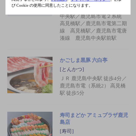
ＪＲ鹿児島本線 鹿児島中央
び Cookie の使用に同意したことになります。
駅／ＪＲ指宿枕崎線 鹿児島
中央駅／鹿児島市電２系統
高見橋駅／鹿児島市電第二期
線 高見橋駅／鹿児島市電唐
湊線 鹿児島中央駅前駅
かごしま黒豚 六白亭
[とんかつ]
ＪＲ 鹿児島中央駅 徒歩4分／
鹿児島市電（系統2） 高見橋
駅 徒歩5分
寿司まどか アミュプラザ鹿児
島店
[寿司]