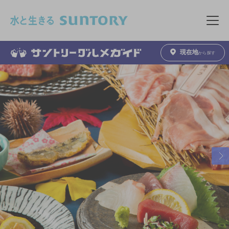
このページの本文へ移動
メニュ
現在地
から探す