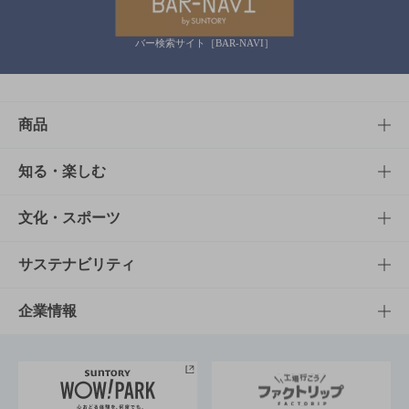
バー検索サイト［BAR-NAVI］
商品
商品TOP
知る・楽しむ
商品一覧
知る・楽しむTOP
文化・スポーツ
商品発売情報
キャンペーン
文化・スポーツTOP
サステナビリティ
栄養成分一覧
工場見学
サントリーホール
サステナビリティTOP
企業情報
お料理・お酒レシピ
サントリー美術館
トップメッセージ
企業情報TOP
地域情報
サントリーサンバーズ大阪
サントリーが考えるサステナビリティ経営
企業概要