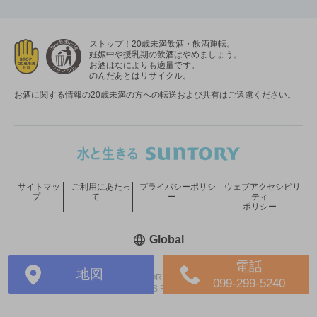
ストップ！20歳未満飲酒・飲酒運転。
妊娠中や授乳期の飲酒はやめましょう。
お酒はなによりも適量です。
のんだあとはリサイクル。
お酒に関する情報の20歳未満の方への転送および共有はご遠慮ください。
サイトマッ
ご利用にあたっ
プライバシーポリシ
ウェブアクセシビリ
プ
て
ー
ティ
ポリシー
新しいウィンドウで開く
Global
電話
地図
COPYRIGHT © SUNTORY HOLDINGS LIMITED.
099-299-5240
ALL RIGHTS RESERVED.