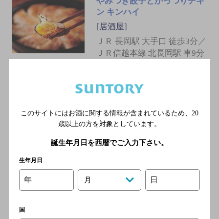
やみつき餃子とがっつりチキ
ン キンハイ
[居酒屋]
ＪＲ 長岡駅 大手口 徒歩3分／
ＪＲ信越本線 北長岡駅 車9分
たこの壺
[和食居酒屋]
このサイトにはお酒に関する情報が含まれているため、
20
ＪＲ 長岡駅 大手口 徒歩2分／
歳以上の方を対象としています。
ＪＲ信越本線 北長岡駅 車13
分
誕生年月日を西暦でご入力下さい。
生年月日
博多うずまき長岡駅前店
年
日
月
[居酒屋]
ＪＲ上越新幹線 長岡駅／Ｊ
国
Ｒ信越本線 長岡駅／ＪＲ上