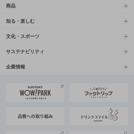
商品
商品TOP
知る・楽しむ
商品一覧
知る・楽しむTOP
文化・スポーツ
商品発売情報
キャンペーン
文化・スポーツTOP
サステナビリティ
栄養成分一覧
工場見学
サントリーホール
サステナビリティTOP
企業情報
お料理・お酒レシピ
サントリー美術館
トップメッセージ
企業情報TOP
地域情報
サントリーサンバーズ大阪
サントリーが考えるサステナビリティ経営
企業概要
東京サントリーサンゴリアス
ESG情報ポータル
グループ企業一覧
サントリースポーツ
サステナビリティストーリーズ
事業所一覧