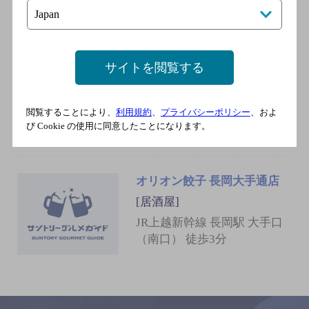
越線 長岡駅
がブリチキン。 長岡駅前店
サイトを閲覧する
[居酒屋]
ＪＲ 長岡駅 大手口 徒歩1分
閲覧することにより、
利用規約
、
プライバシーポリシー
、およ
び Cookie の使用に同意したことになります。
オリオン餃子 長岡大手通店
[居酒屋]
JR上越新幹線 長岡駅 大手口
（南口） 徒歩3分