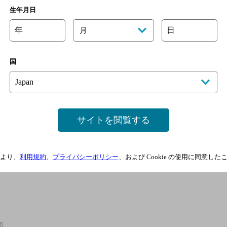
生年月日
年
日
月
国
サイトを閲覧する
より、
利用規約
、
プライバシーポリシー
、および Cookie の使用に同意し
図