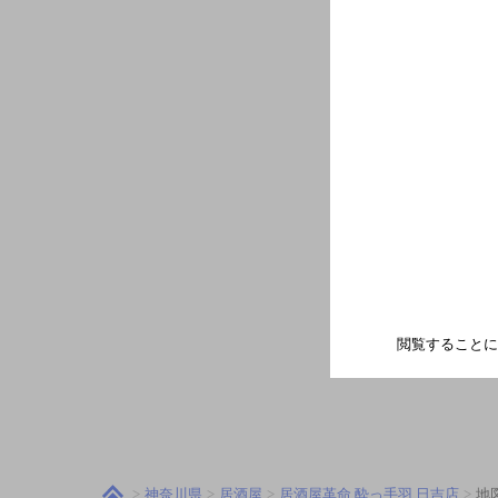
閲覧することに
神奈川県
居酒屋
居酒屋革命 酔っ手羽 日吉店
地