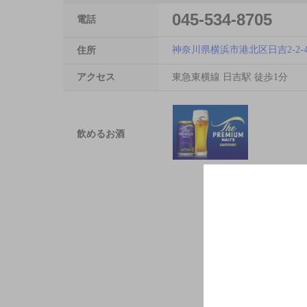
045-534-8705
電話
神奈川県横浜市港北区日吉2-2-4
住所
アクセス
東急東横線 日吉駅 徒歩1分
飲めるお酒