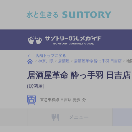
このページの本文へ移動
店舗トップに戻る
神奈川県
居酒屋
居酒屋革命 酔っ手羽 日吉店
地
居酒屋革命 酔っ手羽 日吉店
[居酒屋]
東急東横線 日吉駅 徒歩1分
メニュー