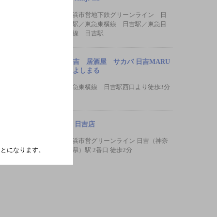
横浜市営地下鉄グリーンライン 日
吉駅／東急東横線 日吉駅／東急目
黒線 日吉駅
日吉 居酒屋 サカバ 日吉MARU
ひよしまる
東急東横線 日吉駅西口より徒歩3分
祭 日吉店
横浜市営グリーンライン 日吉（神奈
たことになります。
川県）駅 2番口 徒歩2分