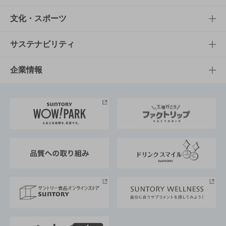
商品一覧
知る・楽しむTOP
文化・スポーツ
商品発売情報
キャンペーン
文化・スポーツTOP
サステナビリティ
栄養成分一覧
工場見学
サントリーホール
サステナビリティTOP
企業情報
お料理・お酒レシピ
サントリー美術館
トップメッセージ
企業情報TOP
地域情報
サントリーサンバーズ大阪
サントリーが考えるサステナビリティ経営
企業概要
東京サントリーサンゴリアス
ESG情報ポータル
グループ企業一覧
サントリースポーツ
サステナビリティストーリーズ
事業所一覧
採用情報