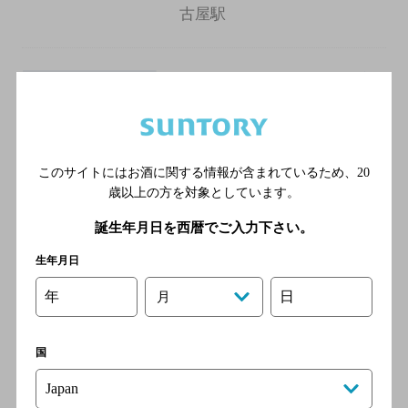
古屋駅
ダイニング 和古屋 名古屋店
（Dining wagoya）
[居酒屋]
名古屋市営地下鉄桜通線 国
このサイトにはお酒に関する情報が含まれているため、
20
際センター駅／名鉄犬山線
歳以上の方を対象としています。
名鉄名古屋駅／名鉄名古屋本
線 名鉄名古屋駅／名古屋市
誕生年月日を西暦でご入力下さい。
営地下鉄桜通線 名古屋駅／
生年月日
名古屋市営地下鉄東山線 名
古屋駅
年
日
月
全席個室炭火焼きと創作酒肴
国
粋名古屋名駅店
[居酒屋]