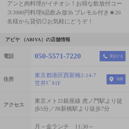
アンと肉料理がイチオシ！お得な飲放付コー
ス3980円料理8品飲み放3h プレモル付き★20
名様から貸切◎お気軽にどうぞ！
アビヤ （ABIYA）の店舗情報
050-5571-7220
電話
電話する
東京都港区西新橋2-14-7
住所
地図
笠井ﾋﾞﾙ1F
東京メトロ銀座線 虎ノ門駅より徒
アクセス
歩5分／JR新橋駅より徒歩7分
月～金ランチ 11:30～