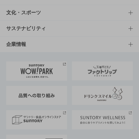
商品一覧
知る・楽しむTOP
文化・スポーツ
商品発売情報
キャンペーン
文化・スポーツTOP
サステナビリティ
栄養成分一覧
工場見学
サントリーホール
サステナビリティTOP
企業情報
お料理・お酒レシピ
サントリー美術館
トップメッセージ
企業情報TOP
地域情報
サントリーサンバーズ大阪
サントリーが考えるサステナビリティ経営
企業概要
東京サントリーサンゴリアス
ESG情報ポータル
グループ企業一覧
サントリースポーツ
サステナビリティストーリーズ
事業所一覧
採用情報