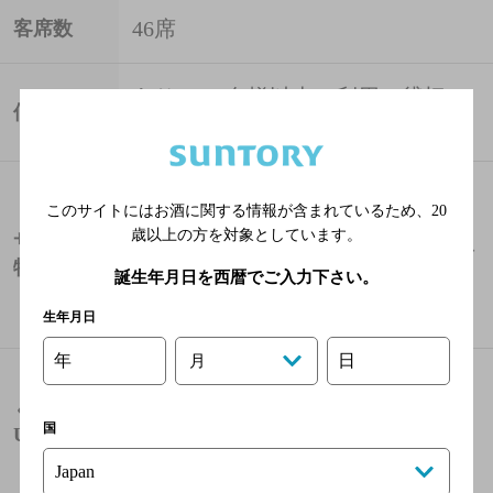
46席
客席数
あり ／20名様以上ご利用で貸切 ／
個室
20-40名様利用可能(立食50名様)
予約可 ご予約はいつでも承り
このサイトにはお酒に関する情報が含まれているため、
20
ます。貸切のご予約大歓迎♪♪
歳以上の方を対象としています。
サービス・
飲み放題 ＼1000~単品飲み放題ご
特徴
誕生年月日を西暦でご入力下さい。
用意しました。
お子様連れ大歓迎
生年月日
年
日
月
http://r.gnavi.co.jp/ge7d200
ぐるなび
国
URL