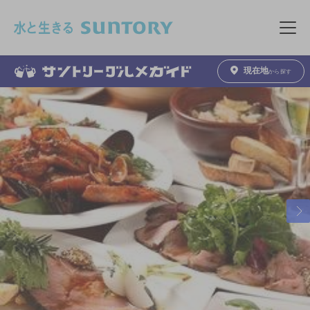
このページの本文へ移動
メニュ
現在地
から探す