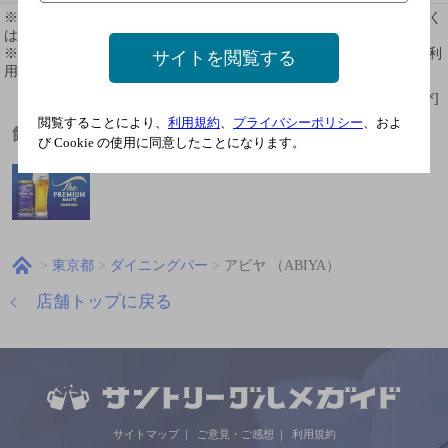
※ 掲載されている情報は最新の内容と異なる場合があります。詳しく
はお店にお問い合わせください。
※ 掲載されているリンク等の外部コンテンツはお客様のご判断でご利
サイトを閲覧する
用ください。
[情報提供：ぐるなび]
閲覧することにより、
利用規約
、
プライバシーポリシー
、およ
飲めるお酒
び Cookie の使用に同意したことになります。
東京都
ダイニングバー
アビヤ （ABIYA）
店舗トップに戻る
サイトマップ
ご意見・ご感想
利用規約