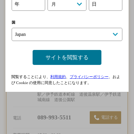
道後 金兵衛
年
日
月
[居酒屋]
国
サイトを閲覧する
閲覧することにより、
利用規約
、
プライバシーポリシー
、およ
び Cookie の使用に同意したことになります。
アクセス
伊予鉄道城南線 道後温泉駅／伊予鉄道市駅
線 道後温泉駅／伊予鉄道ＪＲ線 道後温泉
駅／伊予鉄道本町線 道後温泉駅／伊予鉄道
城南線 道後公園駅
089-993-5511
電話する
電話