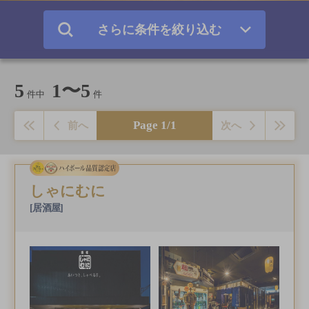
さらに条件を絞り込む
5
1〜5
件中
件
Page 1/1
前へ
次へ
しゃにむに
[居酒屋]