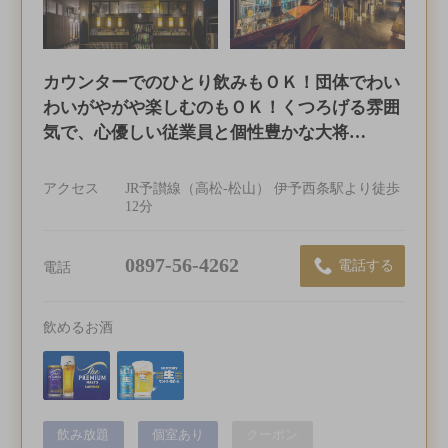
カウンターでのひとり飲みもＯＫ！団体でわい
わいがやがや楽しむのもＯＫ！くつろげる雰囲
気で、心優しい従業員と個性豊かな大将…
アクセス
JR予讃線（高松-松山） 伊予西条駅より徒歩
12分
0897-56-4262
電話する
電話
飲めるお酒
飲み放題
個室あり
クーポン