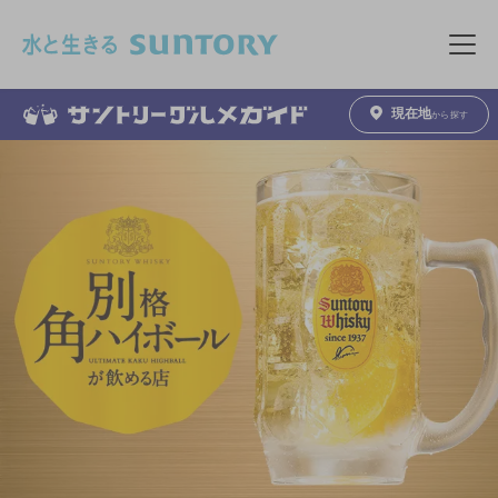
このページの本文へ移動
メニュ
現在地
から探す