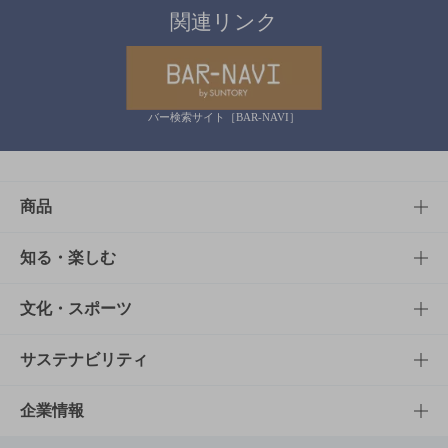
関連リンク
バー検索サイト［BAR-NAVI］
商品
商品TOP
知る・楽しむ
商品一覧
知る・楽しむTOP
文化・スポーツ
商品発売情報
キャンペーン
文化・スポーツTOP
サステナビリティ
栄養成分一覧
工場見学
サントリーホール
サステナビリティTOP
企業情報