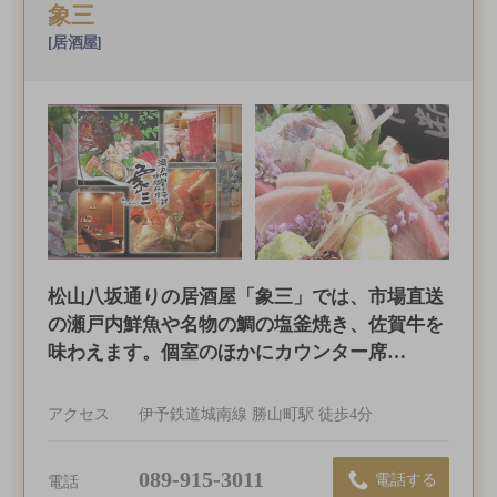
象三
[居酒屋]
松山八坂通りの居酒屋「象三」では、市場直送
の瀬戸内鮮魚や名物の鯛の塩釜焼き、佐賀牛を
味わえます。個室のほかにカウンター席…
アクセス
伊予鉄道城南線 勝山町駅 徒歩4分
089-915-3011
電話する
電話