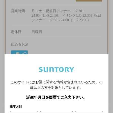
営業時間
月～土・祝前日ディナー 17:30～
24:00（L.O.23:30、ドリンクL.O.23:30）祝日
ディナー 17:30～24:00（L.O.23:00）
定休日
日曜日
飲めるお酒
飲み放題
個室あり
クーポン
このサイトにはお酒に関する情報が含まれているため、
20
歳以上の方を対象としています。
地図を表示
クーポンを表示
誕生年月日を西暦でご入力下さい。
生年月日