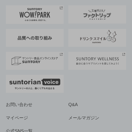
お料理・お酒レシピ
サントリー美術館
トップメッセージ
企業情報TOP
地域情報
サントリーサンバーズ大阪
サントリーが考えるサステナビリティ経営
企業概要
東京サントリーサンゴリアス
ESG情報ポータル
グループ企業一覧
サントリースポーツ
サステナビリティストーリーズ
事業所一覧
採用情報
お問い合わせ
Q&A
マイページ
メールマガジン
公式SNS一覧