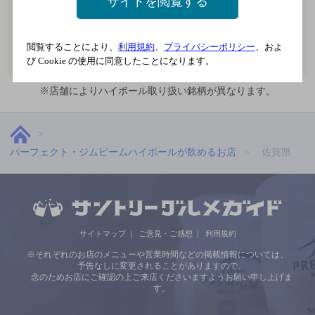
サイトを閲覧する
地図を表示
クーポンを表示
閲覧することにより、
利用規約
、
プライバシーポリシー
、およ
び Cookie の使用に同意したことになります。
※店舗によりハイボール取り扱い銘柄が異なります。
パーフェクト・ジムビームハイボールが飲めるお店
佐賀県
サイトマップ
ご意見・ご感想
利用規約
※それぞれのお店のメニューや営業時間などの掲載情報については、
予告なしに変更されることがありますので、
念のためお店にご確認の上ご来店くださいますようお願い申し上げま
す。