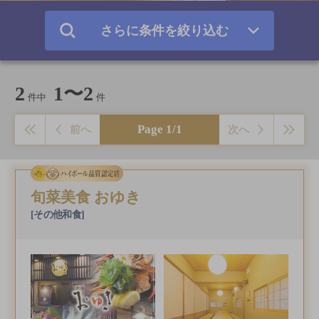
さらに条件を絞り込む
2
1〜2
件中
件
Page 1/1
前へ
次へ
旬菜美食 おゆき
[その他和食]