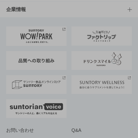
栄養成分一覧
工場見学
サントリーホール
サステナビリティTOP
企業情報
お料理・お酒レシピ
サントリー美術館
トップメッセージ
企業情報TOP
地域情報
サントリーサンバーズ大阪
サントリーが考えるサステナビリティ経営
企業概要
東京サントリーサンゴリアス
ESG情報ポータル
グループ企業一覧
サントリースポーツ
サステナビリティストーリーズ
事業所一覧
採用情報
お問い合わせ
Q&A