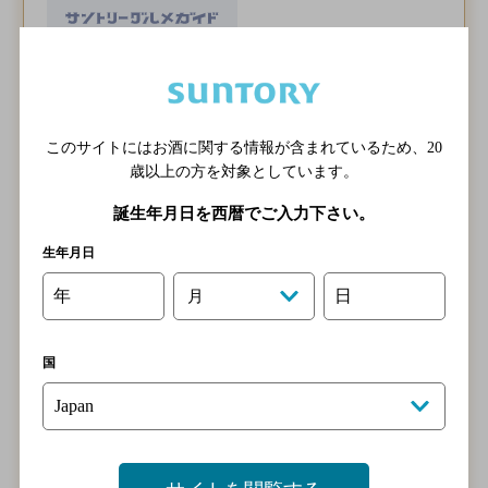
アクセス
ＪＲ 佐賀駅 北口 徒歩1分
このサイトにはお酒に関する情報が含まれているため、
20
歳以上の方を対象としています。
0952-97-6111
電話する
電話
誕生年月日を西暦でご入力下さい。
営業時間
月～土・祝前日 17:30～23:30(L.O.23:00)
生年月日
年
日
定休日
毎週日曜日 祝日※不定休あり
月
飲めるお酒
国
飲み放題
個室あり
クーポン