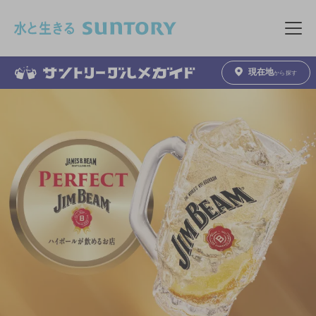
このページの本文へ移動
メニュ
現在地
から探す