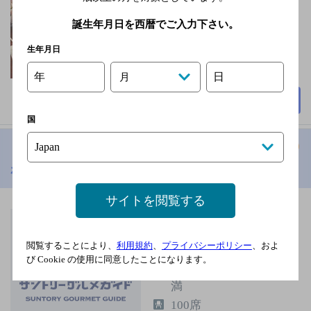
無休
誕生年月日を西暦でご入力下さい。
3,000円以上～5,000円未
生年月日
満
46席
年
日
月
詳細を見る
国
わいん食堂ラ・ペ
[ワインバー]
サイトを閲覧する
弘南鉄道大鰐線 中央
弘前駅
閲覧することにより、
利用規約
、
プライバシーポリシー
、およ
月曜
び Cookie の使用に同意したことになります。
3,000円以上～5,000円未
満
100席