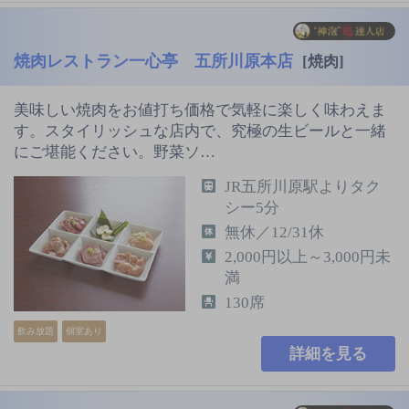
焼肉レストラン一心亭 五所川原本店
[焼肉]
美味しい焼肉をお値打ち価格で気軽に楽しく味わえま
す。スタイリッシュな店内で、究極の生ビールと一緒
にご堪能ください。野菜ソ…
JR五所川原駅よりタク
シー5分
無休／12/31休
2,000円以上～3,000円未
満
130席
飲み放題
個室あり
詳細を見る