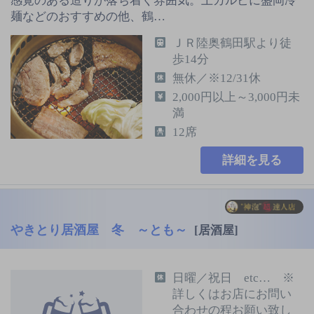
感覚のある造りが落ち着く雰囲気。上カルビに盛岡冷
麺などのおすすめの他、鶴…
ＪＲ陸奥鶴田駅より徒
歩14分
無休／※12/31休
2,000円以上～3,000円未
満
12席
詳細を見る
やきとり居酒屋 冬 ～とも～
[居酒屋]
日曜／祝日 etc… ※
詳しくはお店にお問い
合わせの程お願い致し