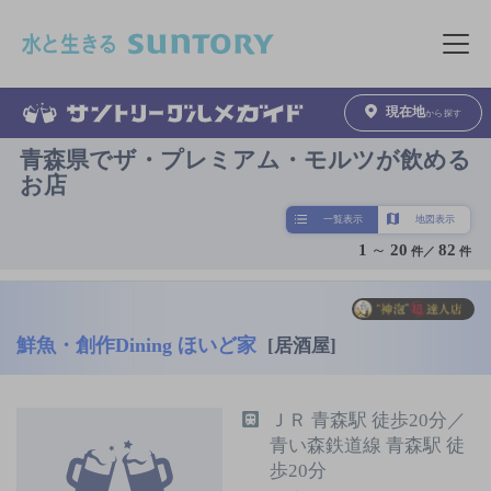
このページの本文へ移動
メニュ
現在地
から探す
青森県でザ・プレミアム・モルツが飲める
お店
一覧表示
地図表示
1
～
20
82
件／
件
鮮魚・創作Dining ほいど家
[居酒屋]
ＪＲ 青森駅 徒歩20分／
青い森鉄道線 青森駅 徒
歩20分