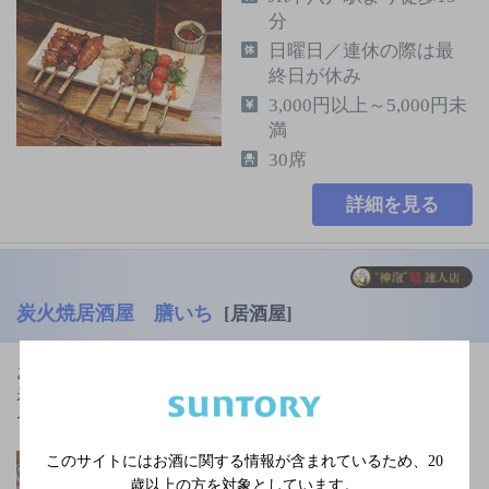
分
日曜日／連休の際は最
終日が休み
3,000円以上～5,000円未
満
30席
詳細を見る
炭火焼居酒屋 膳いち
[居酒屋]
お肉やお魚など青森県産の食材の炭火焼きを中心に、
看板料理「小雪炒飯」など豊富なメニューを取り揃え
ています。ソファー付き個…
ＪＲ青森駅よりタクシ
このサイトにはお酒に関する情報が含まれているため、
20
歳以上の方を対象としています。
ーで１０分