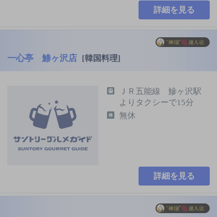
詳細を見る
一心亭 鯵ヶ沢店
[韓国料理]
ＪＲ五能線 鰺ヶ沢駅
よりタクシーで15分
無休
詳細を見る