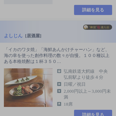
詳細を見る
よしじん
[居酒屋]
「イカのワタ焼」「海鮮あんかけチャーハン」など、
海の幸を使った創作料理の数々が自慢。１００種以上
ある本格焼酎は１杯３５０…
弘南鉄道大鰐線 中央
弘前駅より徒歩４分
日曜／祝日
2,000円以上～3,000円未
満
18席
詳細を見る