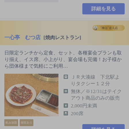
詳細を見る
一心亭 むつ店
[焼肉レストラン]
日限定ランチから定食、セット、各種宴会プランも取
り揃え、イス席、小上がり、宴会場も完備！お子様か
ら団体様まで気軽にご利用…
ＪＲ大湊線 下北駅よ
りタクシー１２分
無休／※12/31はテイク
アウト商品のみの販売
2,000円未満
200席
飲み放題
個室あり