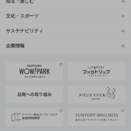
商品TOP
知る・楽しむ
商品一覧
知る・楽しむTOP
文化・スポーツ
商品発売情報
キャンペーン
文化・スポーツTOP
サステナビリティ
栄養成分一覧
工場見学
サントリーホール
サステナビリティTOP
企業情報
お料理・お酒レシピ
サントリー美術館
トップメッセージ
企業情報TOP
地域情報
サントリーサンバーズ大阪
サントリーが考えるサステナビリティ経営
企業概要
東京サントリーサンゴリアス
ESG情報ポータル
グループ企業一覧
サントリースポーツ
サステナビリティストーリーズ
事業所一覧
採用情報