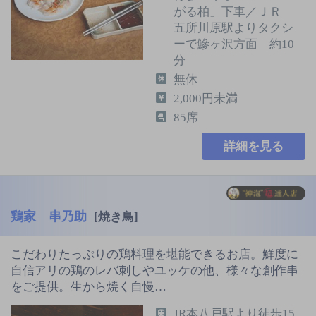
がる柏」下車／ＪＲ
五所川原駅よりタクシ
ーで鰺ヶ沢方面 約10
分
無休
2,000円未満
85席
詳細を見る
鶏家 串乃助
[焼き鳥]
こだわりたっぷりの鶏料理を堪能できるお店。鮮度に
自信アリの鶏のレバ刺しやユッケの他、様々な創作串
をご提供。生から焼く自慢…
JR本八戸駅より徒歩15