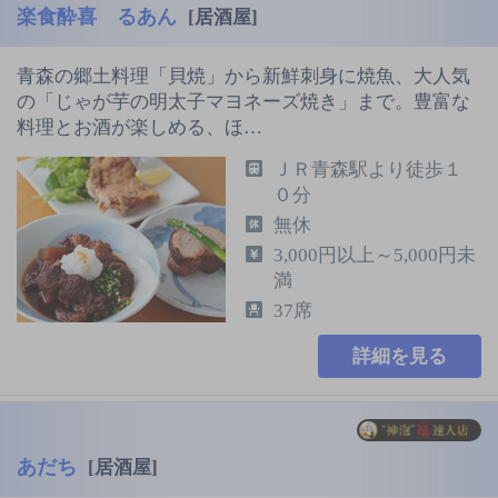
楽食酔喜 るあん
[居酒屋]
青森の郷土料理「貝焼」から新鮮刺身に焼魚、大人気
の「じゃが芋の明太子マヨネーズ焼き」まで。豊富な
料理とお酒が楽しめる、ほ…
ＪＲ青森駅より徒歩１
０分
無休
3,000円以上～5,000円未
満
37席
詳細を見る
あだち
[居酒屋]