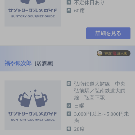
不定休日あり
60席
詳細を見る
福や銀次郎
[居酒屋]
弘南鉄道大鰐線 中央
弘前駅／弘南鉄道大鰐
線 弘高下駅
日曜
3,000円以上～5,000円未
満
28席