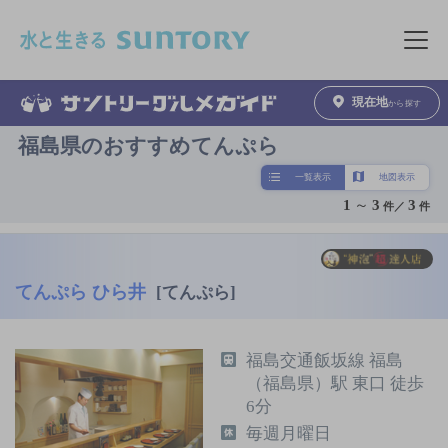
このページの本文へ移動
メニュ
現在地
から探す
福島県のおすすめてんぷら
一覧表示
地図表示
1
～
3
3
件／
件
てんぷら ひら井
[てんぷら]
福島交通飯坂線 福島
（福島県）駅 東口 徒歩
6分
毎週月曜日