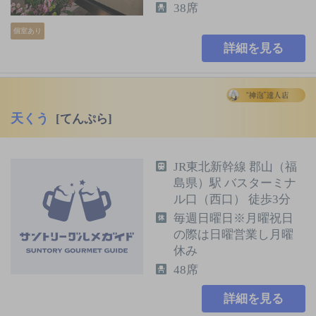
38席
個室あり
詳細を見る
天くう
[てんぷら]
JR東北新幹線 郡山（福
島県）駅 バスターミナ
ル口（西口） 徒歩3分
毎週日曜日※月曜祝日
の際は日曜営業し月曜
休み
48席
詳細を見る