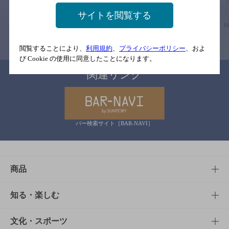
念のためお店にご確認の上ご来店くださいますようお願い申し上げま
す。
サイトを閲覧する
情報提供：ぐるなび
閲覧することにより、
利用規約
、
プライバシーポリシー
、およ
び Cookie の使用に同意したことになります。
関連リンク
バー検索サイト［BAR-NAVI］
商品
商品TOP
知る・楽しむ
商品一覧
知る・楽しむTOP
文化・スポーツ