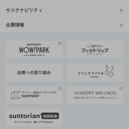
商品発売情報
キャンペーン
文化・スポーツTOP
サステナビリティ
栄養成分一覧
工場見学
サントリーホール
サステナビリティTOP
企業情報
お料理・お酒レシピ
サントリー美術館
トップメッセージ
企業情報TOP
地域情報
サントリーサンバーズ大阪
サントリーが考えるサステナビリティ経営
企業概要
東京サントリーサンゴリアス
ESG情報ポータル
グループ企業一覧
サントリースポーツ
サステナビリティストーリーズ
事業所一覧
採用情報