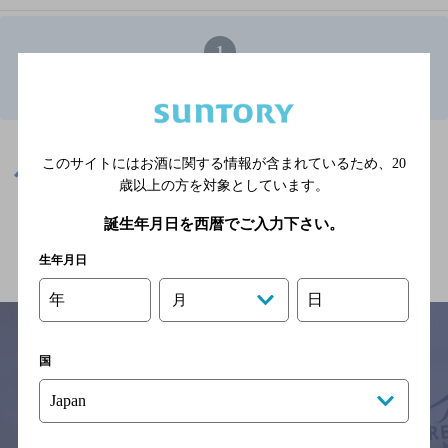
1
福島県のおすすめてんぷらTOP
※店舗によりハイボール取り扱い銘柄が異なります。
このサイトにはお酒に関する情報が含まれているため、
20
福島県
福島県のおすすめてんぷら
歳以上の方を対象としています。
誕生年月日を西暦でご入力下さい。
関連ページ
生年月日
年
日
月
国
サイトマップ
ご意見・ご感想
利用規約
※それぞれのお店のメニューや営業時間などの掲載情報については、
予告なしに変更されることがありますので、