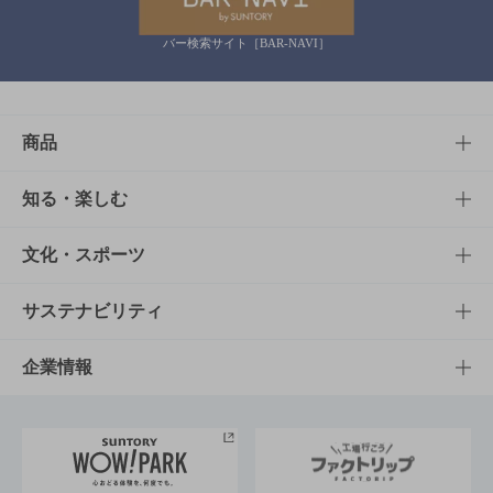
バー検索サイト［BAR-NAVI］
商品
商品TOP
知る・楽しむ
商品一覧
知る・楽しむTOP
文化・スポーツ
商品発売情報
キャンペーン
文化・スポーツTOP
サステナビリティ
栄養成分一覧
工場見学
サントリーホール
サステナビリティTOP
企業情報
お料理・お酒レシピ
サントリー美術館
トップメッセージ
企業情報TOP
地域情報
サントリーサンバーズ大阪
サントリーが考えるサステナビリティ経営
企業概要