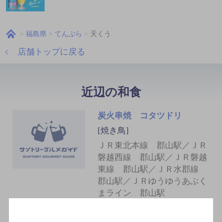
福島県
てんぷら
天くう
店舗トップに戻る
近辺の和食
炭火串焼 コタツドリ
[焼き鳥]
ＪＲ東北本線 郡山駅／ＪＲ
磐越西線 郡山駅／ＪＲ磐越
東線 郡山駅／ＪＲ水郡線
郡山駅／ＪＲゆうゆうあぶく
まライン 郡山駅