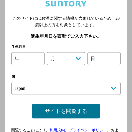
大町横丁 しゃぶしゃぶ すき
焼き 小太郎
このサイトにはお酒に関する情報が含まれているため、
20
[しゃぶしゃぶ]
歳以上の方を対象としています。
JR東北新幹線 郡山（福島県）
駅 バスターミナル口（西口）
誕生年月日を西暦でご入力下さい。
徒歩4分
生年月日
年
日
月
とり彦郡山駅前店
[焼き鳥]
国
ＪＲ東北新幹線 郡山駅／Ｊ
Ｒ東北本線 郡山駅／ＪＲ磐
越西線 郡山駅／ＪＲ磐越東
線 郡山駅／ＪＲ水郡線 郡
山駅
サイトを閲覧する
閲覧することにより、
利用規約
、
プライバシーポリシー
、およ
會津郷土食 鶴我 郡山駅前店