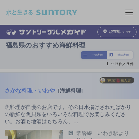
このページの本文へ移動
メニュ
現在地
から探す
福島県のおすすめ海鮮料理
一覧表示
地図表示
1
～
9
9
件／
件
さかな料理・いわや
[海鮮料理]
魚料理が自慢のお店です。その日水揚げされたばかり
の新鮮な魚貝類をいろいろな料理でお楽しみくださ
い。お酒も地酒はもちろん、…
常磐線 いわき駅より