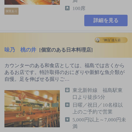
満
100席
個室あり
詳細を見る
味乃 桃の井
[個室のある日本料理店]
カウンターのある和食店としては、福島では古くから
あるお店です。特許取得のおにぎりや新鮮な魚介類が
自慢。足を伸ばせる掘りご…
東北新幹線 福島駅東
口より徒歩5分
日曜／祝日／10名様以
上のご予約で営業
5,000円以上～7,000円未
満