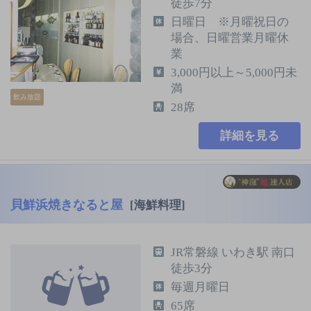
徒歩7分
日曜日 ※月曜祝日の
場合、日曜営業月曜休
業
3,000円以上～5,000円未
満
飲み放題
28席
詳細を見る
貝鮮浜焼きなると屋
[海鮮料理]
JR常磐線 いわき駅 南口
徒歩3分
毎週月曜日
65席