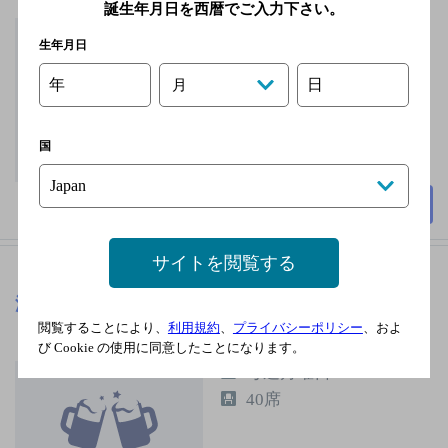
誕生年月日を西暦でご入力下さい。
福島交通飯坂線 上松川
生年月日
駅 徒歩21分
無
年
日
月
110席
国
詳細を見る
サイトを閲覧する
浜焼太郎 郡山店
[海鮮料理]
閲覧することにより、
利用規約
、
プライバシーポリシー
、およ
び Cookie の使用に同意したことになります。
毎週月曜日
40席