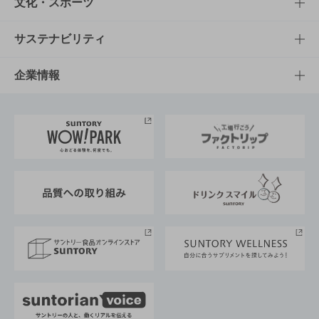
商品一覧
知る・楽しむTOP
文化・スポーツ
商品発売情報
キャンペーン
文化・スポーツTOP
サステナビリティ
栄養成分一覧
工場見学
サントリーホール
サステナビリティTOP
企業情報
お料理・お酒レシピ
サントリー美術館
トップメッセージ
企業情報TOP
地域情報
サントリーサンバーズ大阪
サントリーが考えるサステナビリティ経営
企業概要
東京サントリーサンゴリアス
ESG情報ポータル
グループ企業一覧
サントリースポーツ
サステナビリティストーリーズ
事業所一覧
採用情報