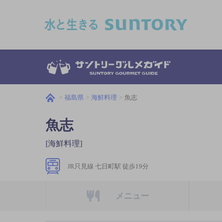
このページの本文へ移動
福島県
海鮮料理
魚志
魚志
[海鮮料理]
JR只見線 七日町駅 徒歩19分
メニュー