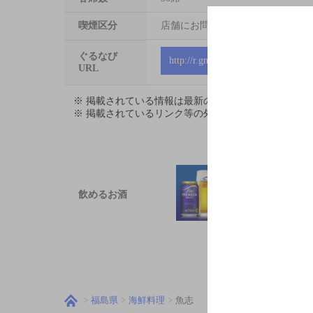
喫煙区分
店舗にお問い合わせください
ぐるなび
http://r.gnavi.co.jp/7194679
URL
※ 掲載されている情報は最新の内容と異なる場合が
※ 掲載されているリンク等の外部コンテンツはお客
飲めるお酒
福島県
海鮮料理
魚志