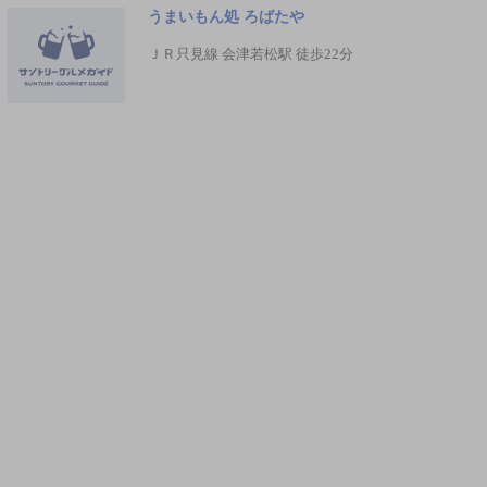
うまいもん処 ろばたや
ＪＲ只見線 会津若松駅 徒歩22分