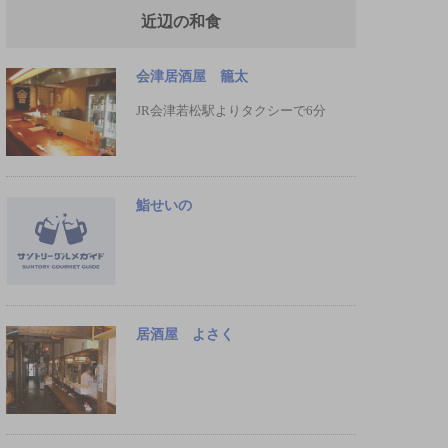
近辺の和食
会津居酒屋 籠太
JR会津若松駅よりタクシーで6分
鮨せいの
居酒屋 よさく