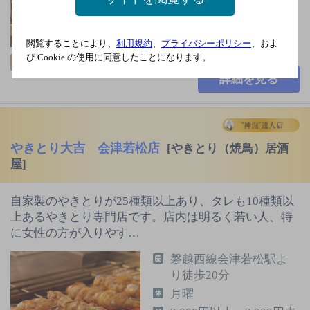
満
110席
閲覧することにより、
利用規約
、
プライバシーポリシー
、およ
び Cookie の使用に同意したことになります。
飲み放題
詳細を見る
やきとり大吉 会津若松店
[やきとり（焼鳥）居酒
屋]
自家製のやきとりが25種類以上あり、タレも10種類以
上あるやきとり専門店です。店内は明るく若い人、特
に女性の方が入りやす…
磐越西線会津若松駅よ
り徒歩20分
月曜