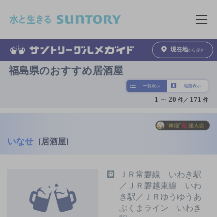
このページの本文へ移動
メニュ
現在地
から探す
福島県のおすすめ居酒屋
一覧表示
地図表示
1
～
20
171
件／
件
いなせ
[居酒屋]
ＪＲ常磐線 いわき駅
／ＪＲ磐越東線 いわ
き駅／ＪＲゆうゆうあ
ぶくまライン いわき