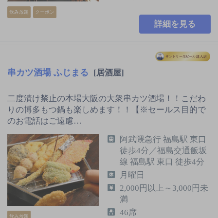
飲み放題
クーポン
詳細を見る
串カツ酒場 ふじまる
[居酒屋]
二度漬け禁止の本場大阪の大衆串カツ酒場！！こだわ
りの博多もつ鍋も楽しめます！！【※セールス目的で
のお電話はご遠慮…
阿武隈急行 福島駅 東口
徒歩4分／福島交通飯坂
線 福島駅 東口 徒歩4分
月曜日
2,000円以上～3,000円未
満
46席
飲み放題