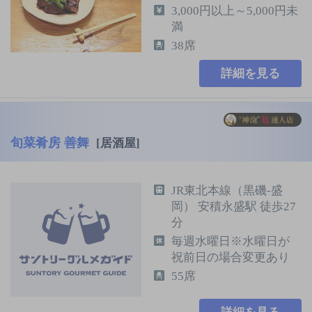
3,000円以上～5,000円未
満
38席
詳細を見る
旬菜肴房 善舞
[居酒屋]
JR東北本線（黒磯-盛
岡） 安積永盛駅 徒歩27
分
毎週水曜日※水曜日が
祝前日の場合変更あり
55席