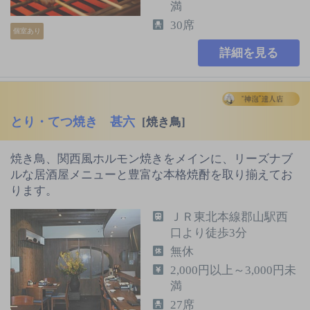
満
30席
個室あり
詳細を見る
とり・てつ焼き 甚六
[焼き鳥]
焼き鳥、関西風ホルモン焼きをメインに、リーズナブ
ルな居酒屋メニューと豊富な本格焼酎を取り揃えてお
ります。
ＪＲ東北本線郡山駅西
口より徒歩3分
無休
2,000円以上～3,000円未
満
27席