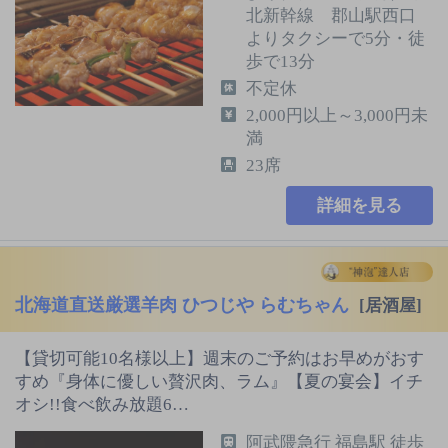
北新幹線 郡山駅西口
よりタクシーで5分・徒
歩で13分
不定休
2,000円以上～3,000円未
満
23席
詳細を見る
北海道直送厳選羊肉 ひつじや らむちゃん
[居酒屋]
【貸切可能10名様以上】週末のご予約はお早めがおす
すめ『身体に優しい贅沢肉、ラム』【夏の宴会】イチ
オシ!!食べ飲み放題6…
阿武隈急行 福島駅 徒歩