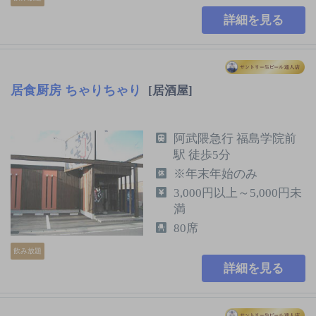
詳細を見る
居食厨房 ちゃりちゃり
[居酒屋]
阿武隈急行 福島学院前
駅 徒歩5分
※年末年始のみ
3,000円以上～5,000円未
満
80席
飲み放題
詳細を見る