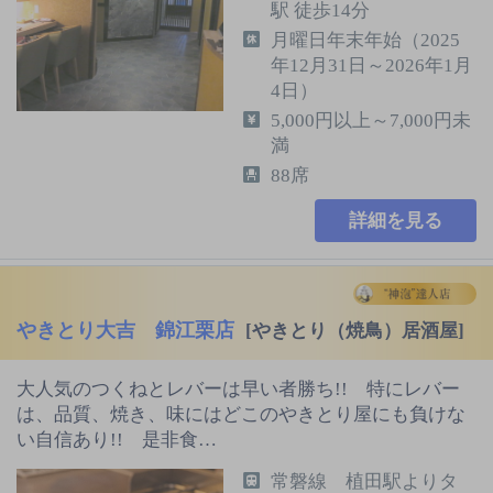
駅 徒歩14分
月曜日年末年始（2025
年12月31日～2026年1月
4日）
5,000円以上～7,000円未
満
88席
詳細を見る
やきとり大吉 錦江栗店
[やきとり（焼鳥）居酒屋]
大人気のつくねとレバーは早い者勝ち!! 特にレバー
は、品質、焼き、味にはどこのやきとり屋にも負けな
い自信あり!! 是非食…
常磐線 植田駅よりタ