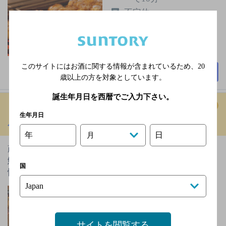
不定休
2,000円以上～3,000円未
満
20席
このサイトにはお酒に関する情報が含まれているため、
20
詳細を見る
歳以上の方を対象としています。
誕生年月日を西暦でご入力下さい。
生年月日
居酒屋 よさく
[居酒屋]
年
日
月
蔵づくりの店が特徴で、マスターが毎日市場に行き新
鮮な魚を選んでくるので、おいしい刺身を出すのが自
国
慢！焼酎・地酒・カクテル…
無休／12/31～1/1休業
2,000円以上～3,000円未
サイトを閲覧する