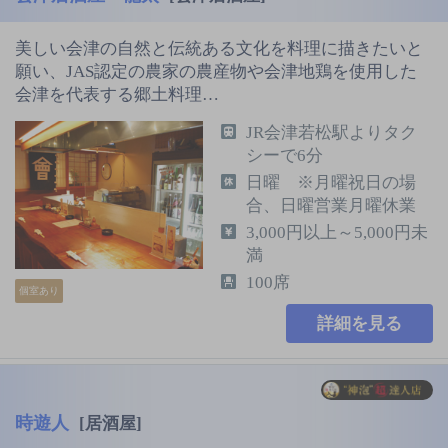
美しい会津の自然と伝統ある文化を料理に描きたいと
願い、JAS認定の農家の農産物や会津地鶏を使用した
会津を代表する郷土料理…
JR会津若松駅よりタク
シーで6分
日曜 ※月曜祝日の場
合、日曜営業月曜休業
3,000円以上～5,000円未
満
100席
個室あり
詳細を見る
時遊人
[居酒屋]