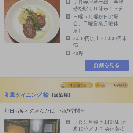
ＪＲ会津若松線 会津
若松駅より徒歩１５分
日曜（月曜祝日の場
合、日曜営業月曜休
業）
3,000円以上～5,000円未
満
40席
詳細を見る
和風ダイニング 輪
[居酒屋]
毎日お疲れのあなたに、個の空間を
ＪＲ只見線 七日町駅 徒
歩10分／ＪＲ 会津若松