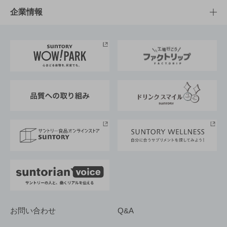
栄養成分一覧
工場見学
サントリーホール
サステナビリティTOP
企業情報
お料理・お酒レシピ
サントリー美術館
トップメッセージ
企業情報TOP
地域情報
サントリーサンバーズ大阪
サントリーが考えるサステナビリティ経営
企業概要
東京サントリーサンゴリアス
ESG情報ポータル
グループ企業一覧
サントリースポーツ
サステナビリティストーリーズ
事業所一覧
採用情報
お問い合わせ
Q&A