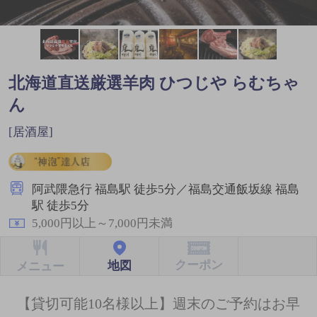
北海道直送厳選羊肉 ひつじや らむちゃ
ん
[居酒屋]
阿武隈急行 福島駅 徒歩5分／福島交通飯坂線 福島
駅 徒歩5分
5,000円以上～7,000円未満
クーポン
地図
メニュー
【貸切可能10名様以上】週末のご予約はお早