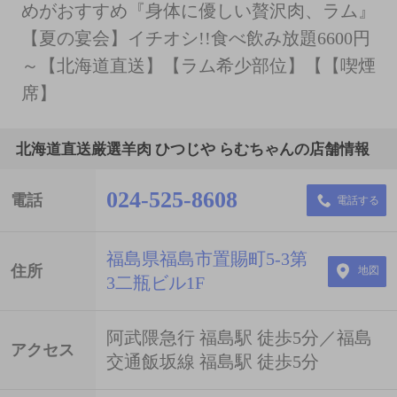
めがおすすめ『身体に優しい贅沢肉、ラム』
【夏の宴会】イチオシ!!食べ飲み放題6600円
～【北海道直送】【ラム希少部位】【【喫煙
席】
北海道直送厳選羊肉 ひつじや らむちゃんの店舗情報
024-525-8608
電話
電話する
福島県福島市置賜町5-3第
住所
地図
3二瓶ビル1F
阿武隈急行 福島駅 徒歩5分／福島
アクセス
交通飯坂線 福島駅 徒歩5分