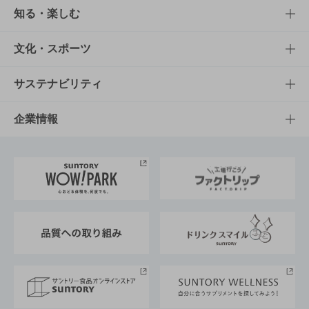
商品TOP
知る・楽しむ
商品一覧
知る・楽しむTOP
文化・スポーツ
商品発売情報
キャンペーン
文化・スポーツTOP
サステナビリティ
栄養成分一覧
工場見学
サントリーホール
サステナビリティTOP
企業情報
お料理・お酒レシピ
サントリー美術館
トップメッセージ
企業情報TOP
地域情報
サントリーサンバーズ大阪
サントリーが考えるサステナビリティ経営
企業概要
東京サントリーサンゴリアス
ESG情報ポータル
グループ企業一覧
サントリースポーツ
サステナビリティストーリーズ
事業所一覧
採用情報