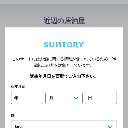
近辺の居酒屋
完全個室×海鮮居酒屋 全国47
都道府県の日本酒 神の斬新
[居酒屋]
ＪＲ 福島駅 東口 徒歩4分
このサイトにはお酒に関する情報が含まれているため、
20
歳以上の方を対象としています。
誕生年月日を西暦でご入力下さい。
原価酒場 神の斬新
生年月日
[居酒屋]
年
日
月
国