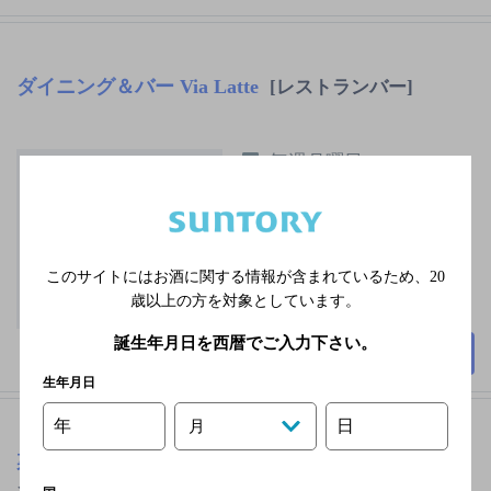
ダイニング＆バー Via Latte
[レストランバー]
毎週月曜日
55席
このサイトにはお酒に関する情報が含まれているため、
20
歳以上の方を対象としています。
誕生年月日を西暦でご入力下さい。
詳細を見る
生年月日
年
日
月
裏磐梯レイクリゾート プレイスポット
[ダイニン
グバー]