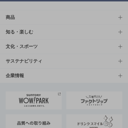
商品
商品TOP
知る・楽しむ
商品一覧
知る・楽しむTOP
文化・スポーツ
商品発売情報
キャンペーン
文化・スポーツTOP
サステナビリティ
栄養成分一覧
工場見学
サントリーホール
サステナビリティTOP
企業情報
お料理・お酒レシピ
サントリー美術館
トップメッセージ
企業情報TOP
地域情報
サントリーサンバーズ大阪
サントリーが考えるサステナビリティ経営
企業概要
東京サントリーサンゴリアス
ESG情報ポータル
グループ企業一覧