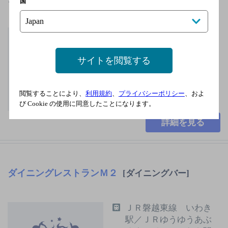
国
無休
2,000円以上～3,000円未
満
サイトを閲覧する
85席
閲覧することにより、
利用規約
、
プライバシーポリシー
、およ
び Cookie の使用に同意したことになります。
詳細を見る
ダイニングレストランＭ２
[ダイニングバー]
ＪＲ磐越東線 いわき
駅／ＪＲゆうゆうあぶ