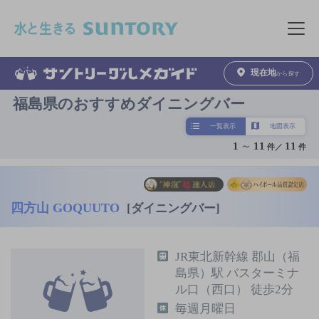
このページの本文へ移動
メニュ
現在地
から探す
福島県のおすすめダイニングバー
一覧表示
地図表示
1
～
11
11
件／
件
四方山 GOQUUTO
[ダイニングバー]
JR東北新幹線 郡山（福
島県）駅 バスターミナ
ル口（西口） 徒歩2分
毎週月曜日