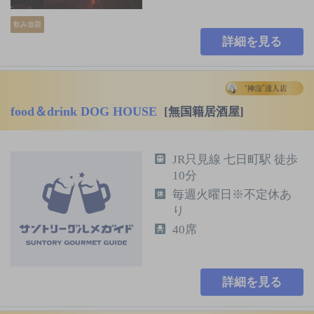
飲み放題
詳細を見る
food＆drink DOG HOUSE
[無国籍居酒屋]
JR只見線 七日町駅 徒歩
10分
毎週火曜日※不定休あ
り
40席
詳細を見る