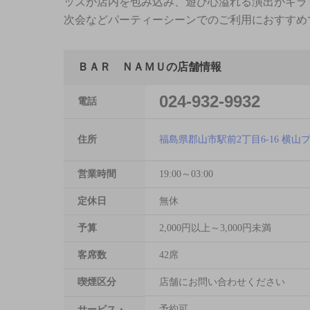
ッズが店内を包み込み、遊び心溢れる演出がキラ
次会などパーティーシーンでのご利用におすすめ
ＢＡＲ ＮＡＭＵの店舗情報
024-932-9932
電話
住所
福島県郡山市駅前2丁目6-16 横山
営業時間
19:00～03:00
定休日
無休
予算
2,000円以上～3,000円未満
客席数
42席
喫煙区分
店舗にお問い合わせください
予約可
サービス・