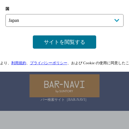
国
サイトマップ
ご意見・ご感想
利用規約
情報については、
予告なしに変更されることがありますので、
念のためお店にご確
情報提供：ぐるなび
サイトを閲覧する
関連リンク
より、
利用規約
、
プライバシーポリシー
、および Cookie の使用に同意し
バー検索サイト［BAR-NAVI］