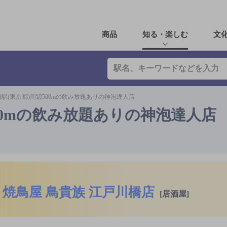
商品
知る・楽しむ
文
駅(東京都)周辺500mの飲み放題ありの神泡達人店
00mの飲み放題ありの神泡達人店
焼鳥屋 鳥貴族 江戸川橋店
[居酒屋]