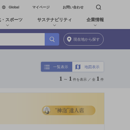
新しいウィンドウで開く
Global
マイページ
お問い合わせ
検索窓を開く
化・スポーツ
サステナビリティ
企業情報
現在地
から探す
一覧表示
地図表示
1
1
1
～
件を表示 ／
全
件