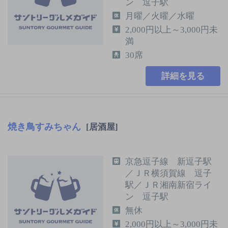
ン 逗子駅
月曜／火曜／水曜
2,000円以上～3,000円未
満
30席
詳細を見る
焼き鳥すみちゃん
[居酒屋]
京急逗子線 新逗子駅
／ＪＲ横須賀線 逗子
駅／ＪＲ湘南新宿ライ
ン 逗子駅
無休
2,000円以上～3,000円未