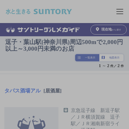
このページの本文へ移動
メニュ
現在地
から探す
逗子・葉山駅(神奈川県)周辺500mで2,000円
以上～3,000円未満のお店
一覧表示
地図表示
1
～
2
2
件／
件
タパス酒場アル
[居酒屋]
京急逗子線 新逗子駅
／ＪＲ横須賀線 逗子
駅／ＪＲ湘南新宿ライ