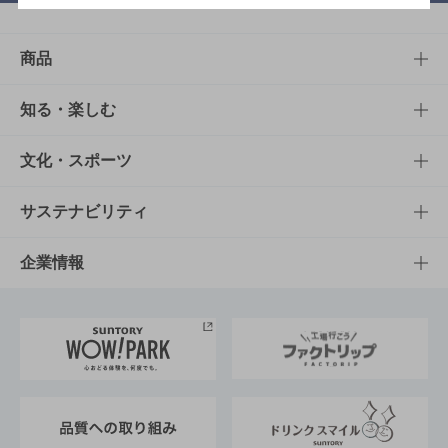
商品
商品TOP
知る・楽しむ
商品一覧
知る・楽しむTOP
文化・スポーツ
商品発売情報
キャンペーン
文化・スポーツTOP
サステナビリティ
栄養成分一覧
工場見学
サントリーホール
サステナビリティTOP
企業情報
お料理・お酒レシピ
サントリー美術館
トップメッセージ
企業情報TOP
地域情報
サントリーサンバーズ大阪
サントリーが考えるサステナビリティ経営
企業概要
東京サントリーサンゴリアス
ESG情報ポータル
グループ企業一覧