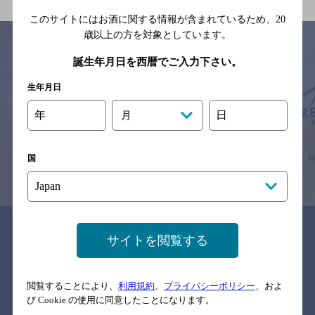
このサイトにはお酒に関する情報が含まれているため、
20
歳以上の方を対象としています。
誕生年月日を西暦でご入力下さい。
サイトマップ
ご意見・ご感想
利用規約
生年月日
※それぞれのお店のメニューや営業時間などの掲載情報については、
年
日
予告なしに変更されることがありますので、
月
念のためお店にご確認の上ご来店くださいますようお願い申し上げま
す。
国
情報提供：ぐるなび
関連リンク
サイトを閲覧する
閲覧することにより、
利用規約
、
プライバシーポリシー
、およ
バー検索サイト［BAR-NAVI］
び Cookie の使用に同意したことになります。