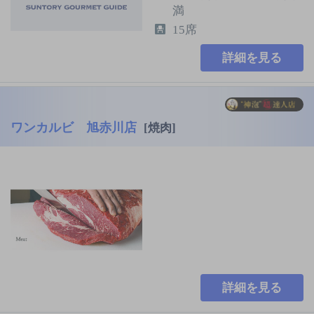
満
15席
詳細を見る
ワンカルビ 旭赤川店
[焼肉]
詳細を見る