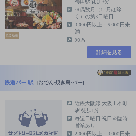
梅田駅 徒歩3分
※偶数月（12月は除
く）の第3日曜日
3,000円以上～5,000円未
満
飲み放題
90席
詳細を見る
鉄道バー 駅
[おでん/焼き鳥/バー]
近鉄大阪線 大阪上本町
駅 徒歩1分
毎週日曜日 祝日※臨時
営業あり
2,000円以上～3,000円未