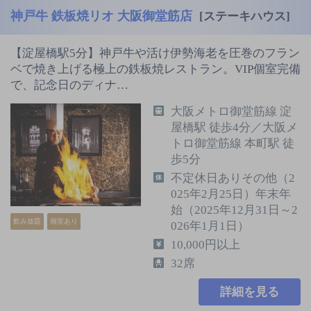
神戸牛 鉄板焼リオ 大阪御堂筋店
[ステーキハウス]
【淀屋橋駅5分】神戸牛や活け伊勢海老を圧巻のフラン
ベで焼き上げる極上の鉄板焼レストラン。VIP個室完備
で、記念日のディナ…
大阪メトロ御堂筋線 淀
屋橋駅 徒歩4分／大阪メ
トロ御堂筋線 本町駅 徒
歩5分
不定休日ありその他（2
025年2月25日）年末年
始（2025年12月31日～2
飲み放題
個室あり
026年1月1日）
10,000円以上
32席
詳細を見る