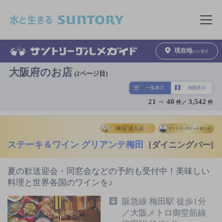
このページの本文へ移動
メニュ
現在地
から探す
大阪府のお店
(2ページ目)
一覧表示
地図表示
21
～
40
3,542
件／
件
ステーキ＆ワイン グリアンテ梅田
[ダイニングバー]
夏の歓送迎会・同窓会などの予約も受付中！美味しい
料理と世界各国のワインを♪
阪急線 梅田駅 徒歩1分
／大阪メトロ御堂筋線