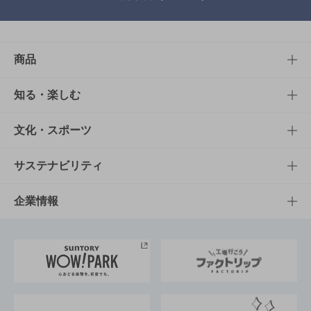
商品
商品TOP
知る・楽しむ
商品一覧
知る・楽しむTOP
文化・スポーツ
商品発売情報
キャンペーン
文化・スポーツTOP
サステナビリティ
栄養成分一覧
工場見学
サントリーホール
サステナビリティTOP
企業情報
お料理・お酒レシピ
サントリー美術館
トップメッセージ
企業情報TOP
地域情報
サントリーサンバーズ大阪
サントリーが考えるサステナビリティ経営
企業概要
東京サントリーサンゴリアス
ESG情報ポータル
グループ企業一覧