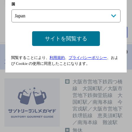
国
詳細を見る
サイトを閲覧する
閲覧することにより、
利用規約
、
プライバシーポリシー
、およ
立ち呑みうちだ
[居酒屋]
び Cookie の使用に同意したことになります。
大阪市営地下鉄四つ橋
線 大国町駅／大阪市
営地下鉄御堂筋線 大
国町駅／南海本線 今
宮戎駅／大阪市営地下
鉄堺筋線 恵美須町駅
／南海本線 難波駅
無休