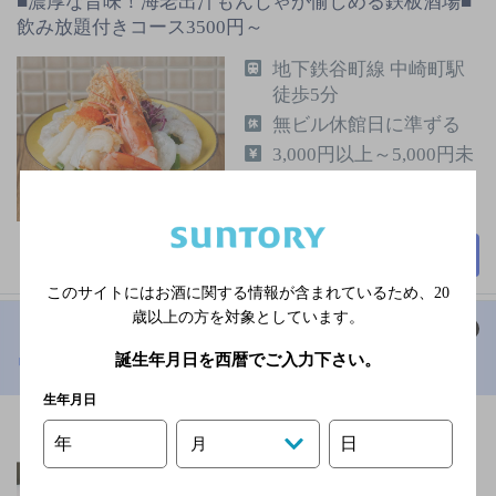
■濃厚な旨味！海老出汁もんじゃが愉しめる鉄板酒場■
飲み放題付きコース3500円～
地下鉄谷町線 中崎町駅
徒歩5分
無ビル休館日に準ずる
3,000円以上～5,000円未
満
85席
詳細を見る
このサイトにはお酒に関する情報が含まれているため、
20
歳以上の方を対象としています。
誕生年月日を西暦でご入力下さい。
ワンカルビ 我孫子店
[焼肉]
生年月日
年
日
月