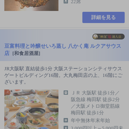
22席
詳細を見る
豆富料理と吟醸せいろ蒸し 八かく庵 ルクアサウス
店
[和食居酒屋]
JR大阪駅 直結徒歩1分 大阪ステーションシティサウス
ゲートビルディング16階。大丸梅田店の上、16階にご
ざいます。
ＪＲ 大阪駅 徒歩1分／
阪急線 梅田駅 徒歩2分
／大阪メトロ御堂筋線
梅田駅 徒歩1分
年中無休年末年始
3,000円以上～5,000円未