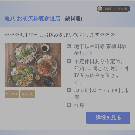
亀八 お初天神裏参道店
[鍋料理]
※※※4月27日はお休みを頂いております※※※
地下鉄谷町線 東梅田駅
徒歩2分
不定休日あり不定休。
年始2日間と2か月に1回
程度お休みを頂きま
す。
3,000円以上～5,000円未
飲み放題
個室あり
満
46席
詳細を見る