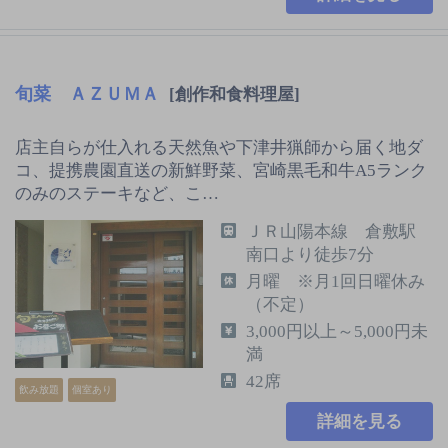
旬菜 ＡＺＵＭＡ
[創作和食料理屋]
店主自らが仕入れる天然魚や下津井猟師から届く地ダ
コ、提携農園直送の新鮮野菜、宮崎黒毛和牛A5ランク
のみのステーキなど、こ…
ＪＲ山陽本線 倉敷駅
南口より徒歩7分
月曜 ※月1回日曜休み
（不定）
3,000円以上～5,000円未
満
42席
飲み放題
個室あり
詳細を見る