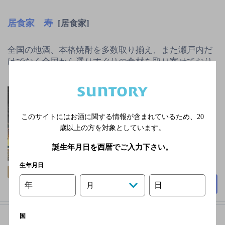
居食家 寿
[居食家]
全国の地酒、本格焼酎を多数取り揃え、また瀬戸内だ
けでなく全国から選りすぐりの食材を取り寄せており
ます。豆腐は全て手作りで…
山陽本線 倉敷駅南口
より徒歩7分
日曜／祝日
このサイトにはお酒に関する情報が含まれているため、
20
歳以上の方を対象としています。
5,000円以上～7,000円未
満
誕生年月日を西暦でご入力下さい。
71席
生年月日
飲み放題
個室あり
詳細を見る
年
日
月
国