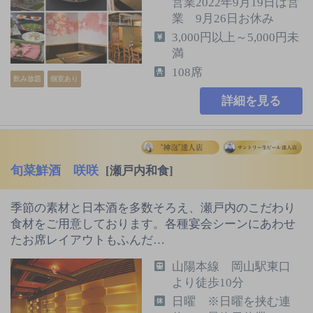
営業2022年9月19日は営
業 9月26日お休み
3,000円以上～5,000円未
満
108席
飲み放題
個室あり
詳細を見る
旬菜鮮酒 咲咲
[瀬戸内和食]
季節の素材と日本酒を多数そろえ、瀬戸内のこだわり
食材をご用意しております。各種宴会シーンにあわせ
たお席レイアウトもふんだ…
山陽本線 岡山駅東口
より徒歩10分
日曜 ※日曜を挟む連