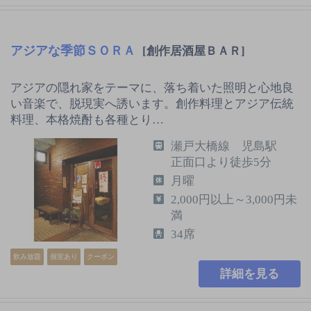
アジアな季節ＳＯＲＡ
[創作居酒屋ＢＡＲ]
アジアの隠れ家をテーマに、落ち着いた照明と心地良
い音楽で、脱現実へ誘います。創作料理とアジア伝統
料理、本格焼酎も各種とり…
瀬戸大橋線 児島駅
正面口より徒歩5分
月曜
2,000円以上～3,000円未
満
34席
飲み放題
個室あり
クーポン
詳細を見る