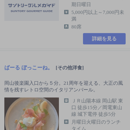
期日曜日
5,000円以上～7,000円未
満
80席
詳細を見る
ばーる ぼっこーね。
[その他洋食]
岡山後楽園入口から５分。21周年を迎える、大正の風
情を残すレトロ空間のイタリアンバール。
ＪＲ山陽本線 岡山駅 東
口 徒歩15分／岡電東山
線 城下電停 徒歩5分
月曜日火曜日のランチ
タイム