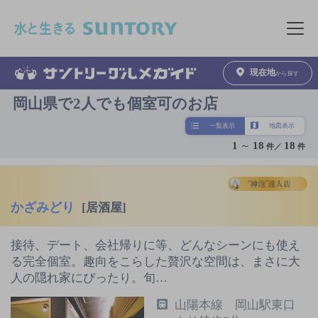
このページの本文へ移動
メニュ
現在地
から探す
岡山県で2人でも個室可のお店
一覧表示
地図表示
1
～
18
18
件／
件
かざみどり
[居酒屋]
接待、デート、会社帰りに等、どんなシーンにも使え
る完全個室。趣向をこらした贅沢な空間は、まさに大
人の隠れ家にぴったり。旬…
山陽本線 岡山駅東口