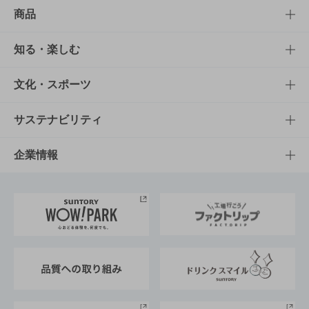
商品
商品TOP
知る・楽しむ
商品一覧
知る・楽しむTOP
文化・スポーツ
商品発売情報
キャンペーン
文化・スポーツTOP
サステナビリティ
栄養成分一覧
工場見学
サントリーホール
サステナビリティTOP
企業情報
お料理・お酒レシピ
サントリー美術館
トップメッセージ
企業情報TOP
地域情報
サントリーサンバーズ大阪
サントリーが考えるサステナビリティ経営
企業概要
東京サントリーサンゴリアス
ESG情報ポータル
グループ企業一覧
サントリースポーツ
サステナビリティストーリーズ
事業所一覧