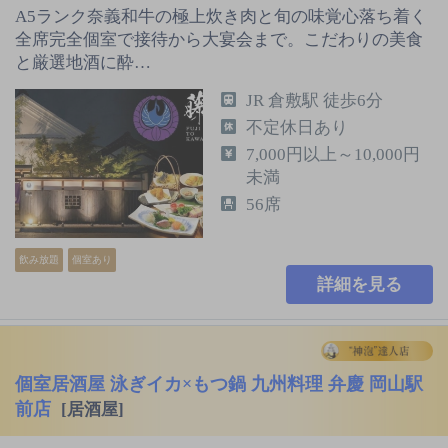
A5ランク奈義和牛の極上炊き肉と旬の味覚心落ち着く
全席完全個室で接待から大宴会まで。こだわりの美食
と厳選地酒に酔…
JR 倉敷駅 徒歩6分
不定休日あり
7,000円以上～10,000円
未満
56席
飲み放題
個室あり
詳細を見る
個室居酒屋 泳ぎイカ×もつ鍋 九州料理 弁慶 岡山駅
前店
[居酒屋]