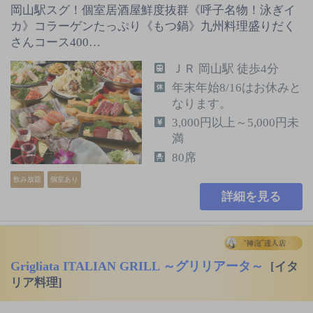
岡山駅スグ！個室居酒屋鮮度抜群《呼子名物！泳ぎイ
カ》コラーゲンたっぷり《もつ鍋》九州料理盛りだく
さんコース400…
ＪＲ 岡山駅 徒歩4分
年末年始8/16はお休みと
なります。
3,000円以上～5,000円未
満
80席
飲み放題
個室あり
詳細を見る
Grigliata ITALIAN GRILL ～グリリアータ～
[イタ
リア料理]