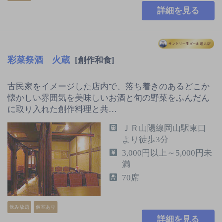
詳細を見る
彩菜祭酒 火蔵
[創作和食]
古民家をイメージした店内で、落ち着きのあるどこか
懐かしい雰囲気を美味しいお酒と旬の野菜をふんだん
に取り入れた創作料理と共…
ＪＲ山陽線岡山駅東口
より徒歩3分
3,000円以上～5,000円未
満
70席
飲み放題
個室あり
詳細を見る