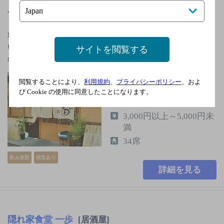
居食家 なか田゛
[割烹居酒屋]
料理自慢の和食居酒屋。お客様に楽しく飲んで食べて
いただくということをモットーに、季節のおいしいも
サイトを閲覧する
のやお酒の仕入に気をつか…
山陽本線倉敷駅南口よ
閲覧することにより、
利用規約
、
プライバシーポリシー
、およ
り徒歩7分
び Cookie の使用に同意したことになります。
日曜
3,000円以上～5,000円未
満
34席
飲み放題
個室あり
詳細を見る
隠れ家食堂 一歩
[居酒屋]