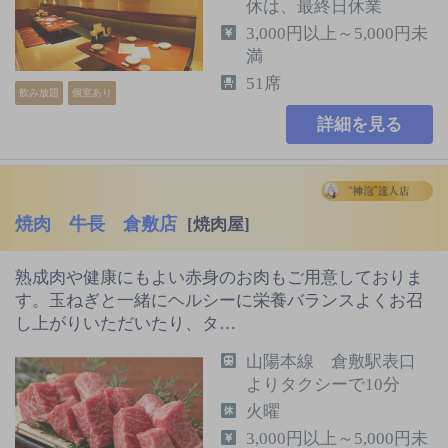
休は、最終日休業
3,000円以上～5,000円未
満
51席
飲み放題
個室あり
詳細を見る
焼肉 牛長 倉敷店
[焼肉屋]
熟成肉や健康にもよい赤身のお肉もご用意しておりま
す。玉ねぎと一緒にヘルシーに栄養バランスよくお召
し上がりいただいたり、タ…
山陽本線 倉敷駅表口
よりタクシーで10分
火曜
3,000円以上～5,000円未