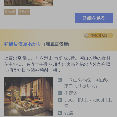
飲み放題
個室あり
詳細を見る
和風居酒屋あかり
[和風居酒屋]
上質の空間に、耳を澄ませば水の音。岡山の地の食材
を中心に、もう一手間を加えた逸品と県の内外から取
り揃えた日本酒や焼酎、梅…
ＪＲ山陽本線 岡山駅
東口より徒歩5分
不定休
5,000円以上～7,000円未
満
91席