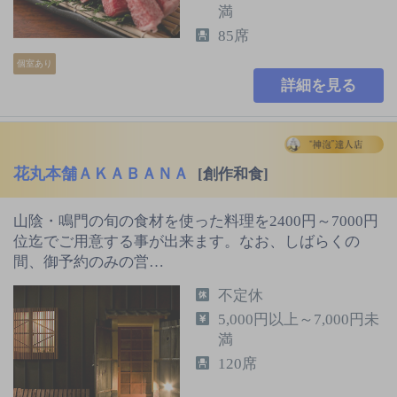
満
85席
個室あり
詳細を見る
花丸本舗ＡＫＡＢＡＮＡ
[創作和食]
山陰・鳴門の旬の食材を使った料理を2400円～7000円
位迄でご用意する事が出来ます。なお、しばらくの
間、御予約のみの営…
不定休
5,000円以上～7,000円未
満
120席