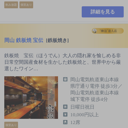
飲み放題
個室あり
詳細を見る
岡山 鉄板焼 宝伝
[鉄板焼き]
鉄板焼 宝伝（ほうでん）大人の隠れ家を愉しめる非
日常空間国産食材を生かした鉄板焼と、世界中から厳
選したワイン…
岡山電気軌道東山本線
県庁通り電停 徒歩3分／
岡山電気軌道東山本線
城下電停 徒歩4分
日曜日祝日
10,000円以上
12席
個室あり