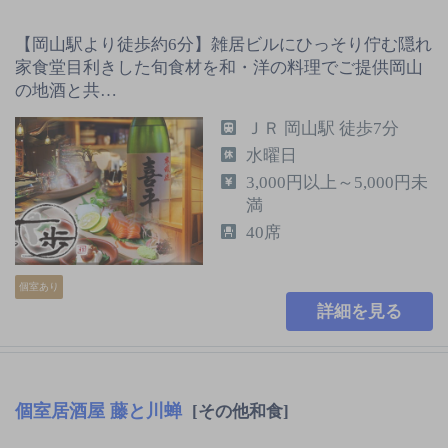
【岡山駅より徒歩約6分】雑居ビルにひっそり佇む隠れ
家食堂目利きした旬食材を和・洋の料理でご提供岡山
の地酒と共…
ＪＲ 岡山駅 徒歩7分
水曜日
3,000円以上～5,000円未
満
40席
個室あり
詳細を見る
個室居酒屋 藤と川蝉
[その他和食]