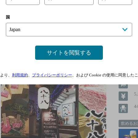
国
津山やきにく食堂 八十八（ヤソハチ
サイトを閲覧する
厳選した希少部位やA5ランクの松坂牛をリーズナブルに
Ｊ
より、
利用規約
、
プライバシーポリシー
、および Cookie の使用に同意し
5
4
飲めるお