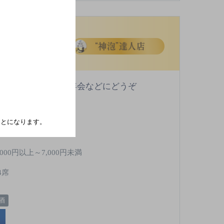
）
[焼肉]
ご提供。忘年会・新年会などにどうぞ
Ｒ 津山駅 徒歩11分
たことになります。
火曜日・水曜日
,000円以上～7,000円未満
4席
酒