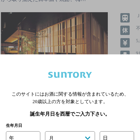
5
9
飲めるお
このサイトにはお酒に関する情報が含まれているため、
20歳以上の方を対象としています。
飲み放題
個室あり
誕生年月日を西暦でご入力下さい。
生年月日
詳細を見る
年
日
月