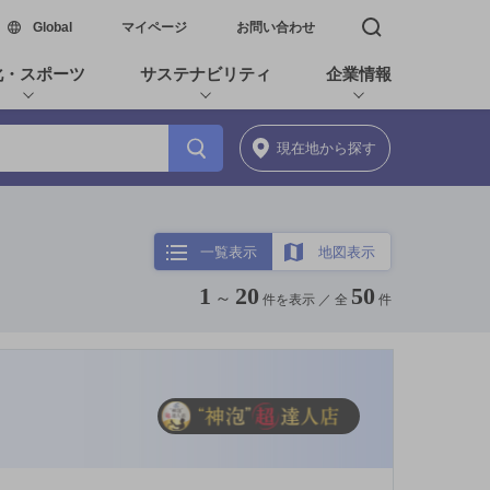
新しいウィンドウで開く
Global
マイページ
お問い合わせ
検索窓を開く
化・スポーツ
サステナビリティ
企業情報
現在地
から探す
一覧表示
地図表示
1
20
50
～
件を表示 ／
全
件