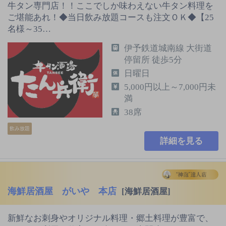
牛タン専門店！！ここでしか味わえない牛タン料理を
ご堪能あれ！◆当日飲み放題コースも注文ＯＫ◆【25
名様～35…
伊予鉄道城南線 大街道
停留所 徒歩5分
日曜日
5,000円以上～7,000円未
満
38席
飲み放題
詳細を見る
海鮮居酒屋 がいや 本店
[海鮮居酒屋]
新鮮なお刺身やオリジナル料理・郷土料理が豊富で、