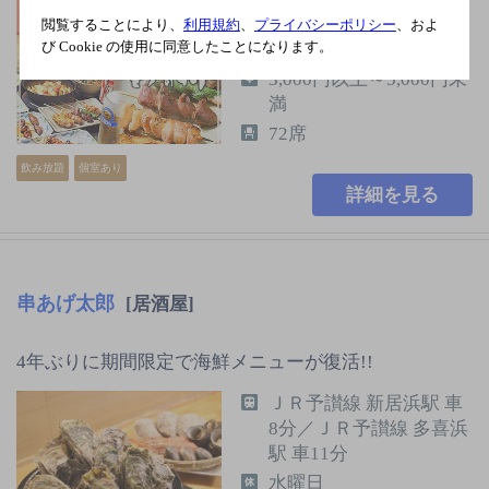
駅 徒歩3分
閲覧することにより、
利用規約
、
プライバシーポリシー
、およ
び Cookie の使用に同意したことになります。
水曜日
3,000円以上～5,000円未
満
72席
飲み放題
個室あり
詳細を見る
串あげ太郎
[居酒屋]
4年ぶりに期間限定で海鮮メニューが復活!!
ＪＲ予讃線 新居浜駅 車
8分／ＪＲ予讃線 多喜浜
駅 車11分
水曜日