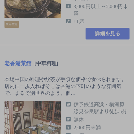
3,000円以上～5,000円未
満
11席
飲み放題
詳細を見る
老香港菜館
[中華料理]
本場中国の料理や飲茶が手頃な価格で食べられます。
店内に一歩入ればそこは香港の下町のような雰囲気
で、まるで別世界のよう。個…
伊予鉄道高浜・横河原
線見奈良駅より徒歩5分
無休
2,000円未満