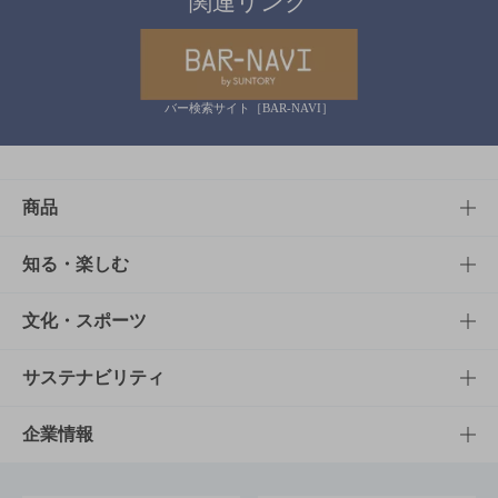
関連リンク
バー検索サイト［BAR-NAVI］
商品
商品TOP
知る・楽しむ
商品一覧
知る・楽しむTOP
文化・スポーツ
商品発売情報
キャンペーン
文化・スポーツTOP
サステナビリティ
栄養成分一覧
工場見学
サントリーホール
サステナビリティTOP
企業情報
お料理・お酒レシピ
サントリー美術館
トップメッセージ
企業情報TOP