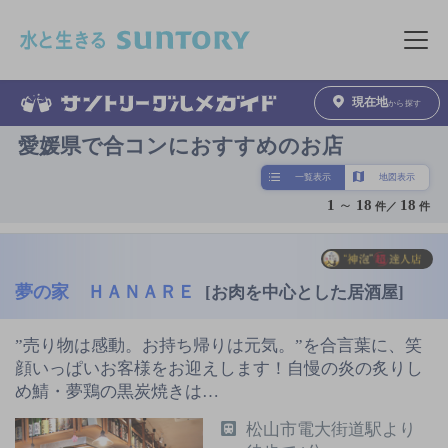
このページの本文へ移動
メニュ
現在地
から探す
愛媛県で合コンにおすすめのお店
一覧表示
地図表示
1
～
18
18
件／
件
夢の家 ＨＡＮＡＲＥ
[お肉を中心とした居酒屋]
”売り物は感動。お持ち帰りは元気。”を合言葉に、笑
顔いっぱいお客様をお迎えします！自慢の炎の炙りし
め鯖・夢鶏の黒炭焼きは…
松山市電大街道駅より