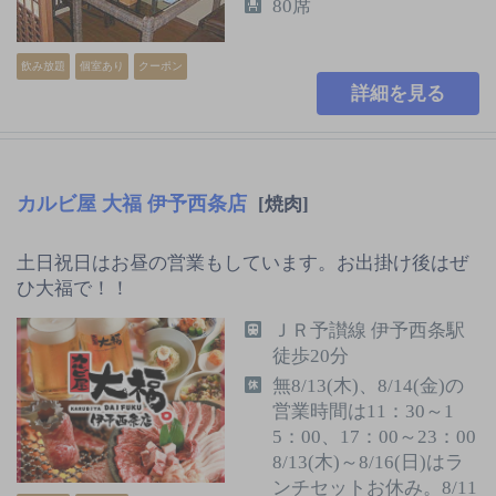
80席
飲み放題
個室あり
クーポン
詳細を見る
カルビ屋 大福 伊予西条店
[焼肉]
土日祝日はお昼の営業もしています。お出掛け後はぜ
ひ大福で！！
ＪＲ予讃線 伊予西条駅
徒歩20分
無8/13(木)、8/14(金)の
営業時間は11：30～1
5：00、17：00～23：00
8/13(木)～8/16(日)はラ
ンチセットお休み。8/11