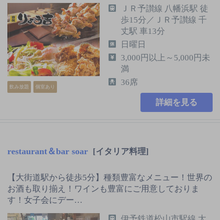
ＪＲ予讃線 八幡浜駅 徒
歩15分／ＪＲ予讃線 千
丈駅 車13分
日曜日
3,000円以上～5,000円未
満
36席
飲み放題
個室あり
詳細を見る
restaurant＆bar soar
[イタリア料理]
【大街道駅から徒歩5分】種類豊富なメニュー！世界の
お酒も取り揃え！ワインも豊富にご用意しておりま
す！女子会にデー…
伊予鉄道松山市駅線 大