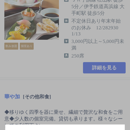
5分／伊予鉄道高浜線 大
手町駅 徒歩5分
不定休日あり年末年始
のお休み 12/282930
1/13
3,000円以上～5,000円未
飲み放題
個室あり
満
250席
詳細を見る
華や加
[その他和食]
◆移りゆく四季を器に乗せ、繊細で贅沢な和食をご用
意◆少人数の個室完備。貸切も承ります。様々なシー
ンでご利用下さい…