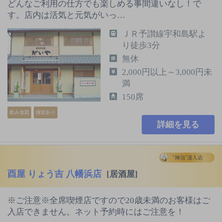
どんなご利用の仕方でも楽しめる事間違いなし！で
す。店内は活気と元気がいっ…
ＪＲ予讃線宇和島駅よ
り徒歩3分
無休
2,000円以上～3,000円未
満
150席
飲み放題
個室あり
詳細を見る
酉屋 りょう吉 八幡浜店
[居酒屋]
※ご注意※全席喫煙店ですので20歳未満のお客様はご
入店できません。ネット予約時にはご注意を！