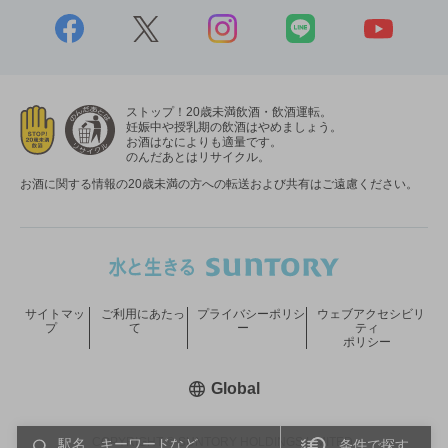
ストップ！20歳未満飲酒・飲酒運転。
妊娠中や授乳期の飲酒はやめましょう。
お酒はなによりも適量です。
のんだあとはリサイクル。
お酒に関する情報の20歳未満の方への転送および共有はご遠慮ください。
サイトマッ
ご利用にあたっ
プライバシーポリシ
ウェブアクセシビリ
プ
て
ー
ティ
ポリシー
新しいウィンドウで開く
Global
COPYRIGHT © SUNTORY HOLDINGS LIMITED.
条件で探す