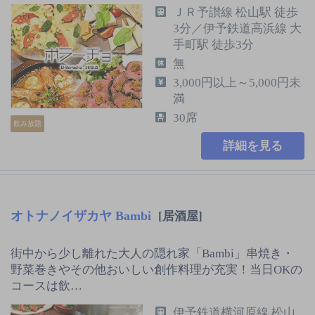
ＪＲ予讃線 松山駅 徒歩
3分／伊予鉄道高浜線 大
手町駅 徒歩3分
無
3,000円以上～5,000円未
満
30席
飲み放題
詳細を見る
オトナノイザカヤ Bambi
[居酒屋]
街中から少し離れた大人の隠れ家「Bambi」串焼き・
野菜巻きやその他おいしい創作料理が充実！当日OKの
コースは飲…
伊予鉄道横河原線 松山