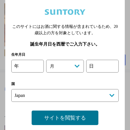
伊予鉄道城南線 大街道
駅 徒歩7分／伊予鉄道城
南線 県庁前駅 徒歩10分
このサイトにはお酒に関する情報が含まれているため、
20
不定休日あり
歳以上の方を対象としています。
10,000円以上
14席
誕生年月日を西暦でご入力下さい。
個室あり
生年月日
詳細を見る
年
日
月
国
にわ・とりのすけ 二番町本店
[居酒屋]
【松山市・二番町】※現在はお電話のみでご予約を承
っております。ご理解の程よろしくお願いいたしま
サイトを閲覧する
す。
伊予鉄道環状線 大街道