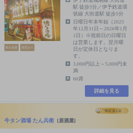
伊予鉄道城南線 大街道
駅 徒歩5分／伊予鉄道環
状線 大街道駅 徒歩5分
日曜日年末年始（2025
年12月31日～2026年1月
1日）※祝前日の日曜日
は営業します。翌月曜
飲み放題
個室あり
日が定休日となりま
す。
3,000円以上～5,000円未
満
60席
詳細を見る
牛タン酒場 たん兵衛
[居酒屋]