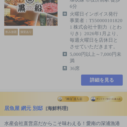
6分
火曜日インボイス発行
事業者：T550000101820
1 株式会社十割力（とわ
飲み放題
個室あり
りき）2026年1月より、
毎週火曜日を店休日と
させていただきます。
5,000円以上～7,000円未
満
36席
詳細を見る
居魚屋 網元 別邸
[海鮮料理]
水産会社直営店だからこそ味わえる！愛南の深浦漁港