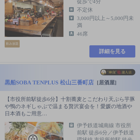
徒歩で4分
不定休
3,000円以上～5,000円未
満
46席
飲み放題
詳細を見る
黒船SOBA TENPLUS 松山三番町店
[居酒屋]
【市役所前駅徒歩6分】十割蕎麦とこだわり天ぷら芋豚
や鴨のネギしゃぶで温まる贅沢宴会を！愛媛の地酒や
日本酒もご用意…
伊予鉄道城南線 市役所
前駅 徒歩6分／伊予鉄道
環状線 市役所前駅 徒歩