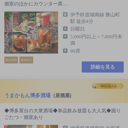
個室のほかにカウンター席…
伊予鉄道城南線 勝山町
駅 徒歩4分
日曜日
5,000円以上～7,000円未
満
80席
飲み放題
個室あり
詳細を見る
うまかもん博多酒場
[居酒屋]
◆博多屋台の大衆酒場◆単品飲み放題も大人気◆掘り
ごたつ・個室あり