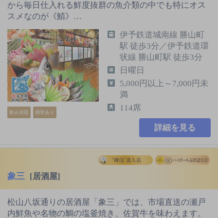
から毎日仕入れる鮮度抜群の魚介類の中でも特にオス
スメなのが《鯖》…
伊予鉄道城南線 勝山町
駅 徒歩3分／伊予鉄道環
状線 勝山町駅 徒歩3分
日曜日
5,000円以上～7,000円未
満
114席
飲み放題
個室あり
詳細を見る
象三
[居酒屋]
松山八坂通りの居酒屋「象三」では、市場直送の瀬戸
内鮮魚や名物の鯛の塩釜焼き、佐賀牛を味わえます。