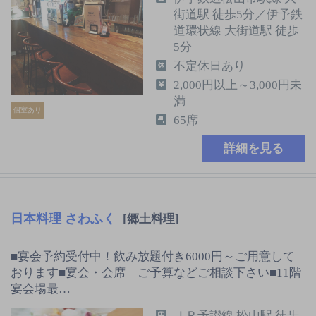
街道駅 徒歩5分／伊予鉄
道環状線 大街道駅 徒歩
5分
不定休日あり
2,000円以上～3,000円未
満
個室あり
65席
詳細を見る
日本料理 さわふく
[郷土料理]
■宴会予約受付中！飲み放題付き6000円～ご用意して
おります■宴会・会席 ご予算などご相談下さい■11階
宴会場最…
ＪＲ予讃線 松山駅 徒歩