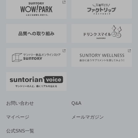
地域情報
サントリーサンバーズ大阪
サントリーが考えるサステナビリティ経営
企業概要
東京サントリーサンゴリアス
ESG情報ポータル
グループ企業一覧
サントリースポーツ
サステナビリティストーリーズ
事業所一覧
採用情報
お問い合わせ
Q&A
マイページ
メールマガジン
公式SNS一覧