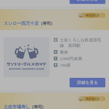
スシロー四万十店
[寿司]
土佐くろしお鉄道宿毛
線 具同駅
無休
2,000円未満
196席
詳細を見る
土佐市場寿し
[寿司]