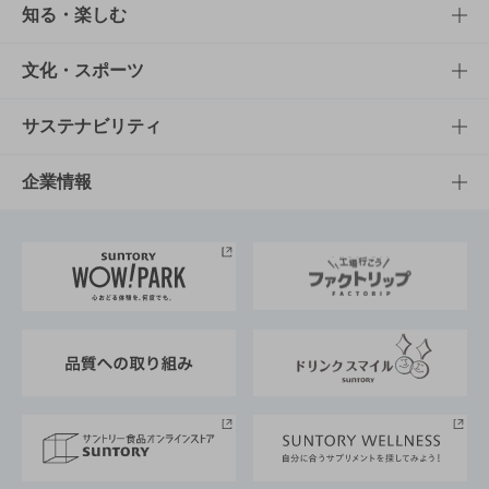
商品TOP
知る・楽しむ
商品一覧
知る・楽しむTOP
文化・スポーツ
商品発売情報
キャンペーン
文化・スポーツTOP
サステナビリティ
栄養成分一覧
工場見学
サントリーホール
サステナビリティTOP
企業情報
お料理・お酒レシピ
サントリー美術館
トップメッセージ
企業情報TOP
地域情報
サントリーサンバーズ大阪
サントリーが考えるサステナビリティ経営
企業概要
東京サントリーサンゴリアス
ESG情報ポータル
グループ企業一覧
サントリースポーツ
サステナビリティストーリーズ
事業所一覧
採用情報