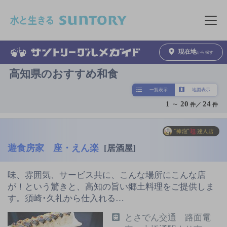
このページの本文へ移動
メニュ
現在地
から探す
高知県のおすすめ和食
一覧表示
地図表示
1
～
20
24
件／
件
遊食房家 座・えん楽
[居酒屋]
味、雰囲気、サービス共に、こんな場所にこんな店
が！という驚きと、高知の旨い郷土料理をご提供しま
す。須崎･久礼から仕入れる…
とさでん交通 路面電