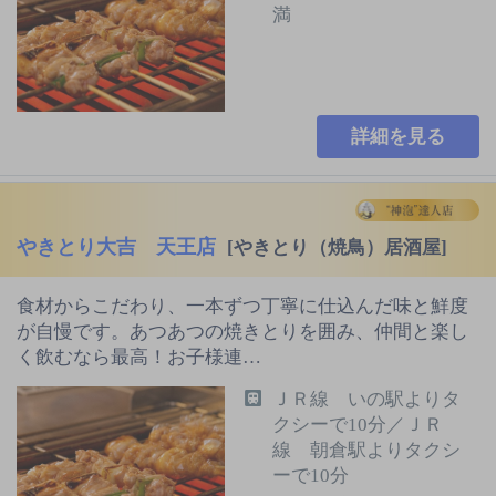
満
詳細を見る
やきとり大吉 天王店
[やきとり（焼鳥）居酒屋]
食材からこだわり、一本ずつ丁寧に仕込んだ味と鮮度
が自慢です。あつあつの焼きとりを囲み、仲間と楽し
く飲むなら最高！お子様連…
ＪＲ線 いの駅よりタ
クシーで10分／ＪＲ
線 朝倉駅よりタクシ
ーで10分