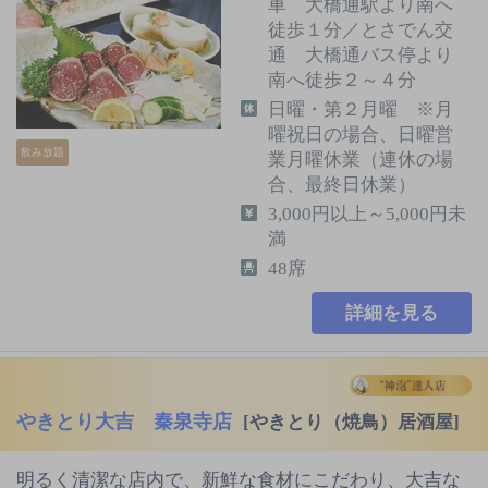
車 大橋通駅より南へ
徒歩１分／とさでん交
通 大橋通バス停より
南へ徒歩２～４分
日曜・第２月曜 ※月
曜祝日の場合、日曜営
飲み放題
業月曜休業（連休の場
合、最終日休業）
3,000円以上～5,000円未
満
48席
詳細を見る
やきとり大吉 秦泉寺店
[やきとり（焼鳥）居酒屋]
明るく清潔な店内で、新鮮な食材にこだわり、大吉な