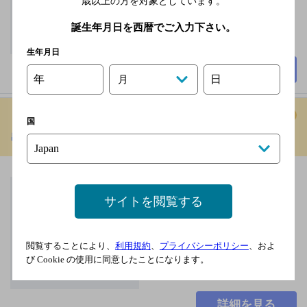
歳以上の方を対象としています。
誕生年月日を西暦でご入力下さい。
生年月日
詳細を見る
年
日
月
国
串カツ田中高知店
[串揚げ]
とさでん交通（伊野-後
免町） 堀詰駅 徒歩4分
サイトを閲覧する
70席
閲覧することにより、
利用規約
、
プライバシーポリシー
、およ
び Cookie の使用に同意したことになります。
詳細を見る