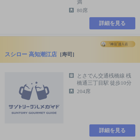
満
80席
詳細を見る
スシロー 高知潮江店
[寿司]
とさでん交通桟橋線 桟
橋通三丁目駅 徒歩10分
204席
詳細を見る