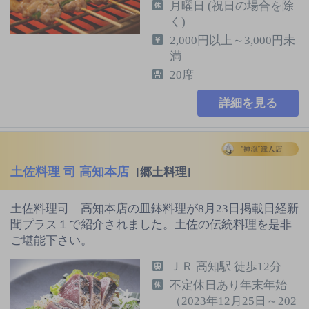
月曜日 (祝日の場合を除
く)
2,000円以上～3,000円未
満
20席
詳細を見る
土佐料理 司 高知本店
[郷土料理]
土佐料理司 高知本店の皿鉢料理が8月23日掲載日経新
聞プラス１で紹介されました。土佐の伝統料理を是非
ご堪能下さい。
ＪＲ 高知駅 徒歩12分
不定休日あり年末年始
（2023年12月25日～202