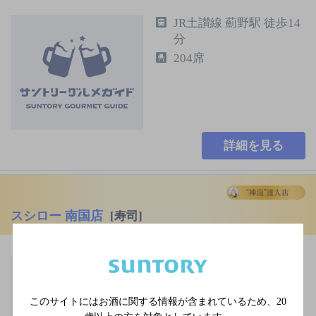
JR土讃線 薊野駅 徒歩14
分
204席
詳細を見る
スシロー 南国店
[寿司]
土佐くろしお鉄道ごめ
ん・なはり線 後免町駅
徒歩14分
このサイトにはお酒に関する情報が含まれているため、
20
196席