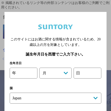
※ 掲載されているリンク等の外部コンテンツはお客様のご判断でご利
用ください。
飲めるお酒
このサイトにはお酒に関する情報が含まれているため、
20
歳以上の方を対象としています。
高知県
焼き鳥
やきとり大吉 高知朝倉店
誕生年月日を西暦でご入力下さい。
店舗トップに戻る
生年月日
年
日
月
国
サイトマップ
ご意見・ご感想
利用規約
※それぞれのお店のメニューや営業時間などの掲載情報については、
予告なしに変更されることがありますので、
念のためお店にご確認の上ご来店くださいますようお願い申し上げま
す。