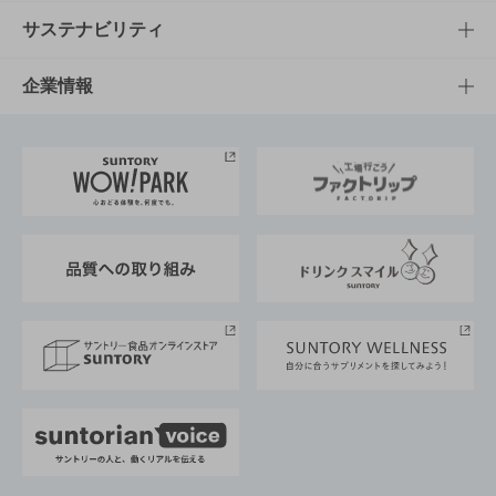
商品発売情報
キャンペーン
文化・スポーツTOP
サステナビリティ
栄養成分一覧
工場見学
サントリーホール
サステナビリティTOP
企業情報
お料理・お酒レシピ
サントリー美術館
トップメッセージ
企業情報TOP
地域情報
サントリーサンバーズ大阪
サントリーが考えるサステナビリティ経営
企業概要
東京サントリーサンゴリアス
ESG情報ポータル
グループ企業一覧
サントリースポーツ
サステナビリティストーリーズ
事業所一覧
採用情報