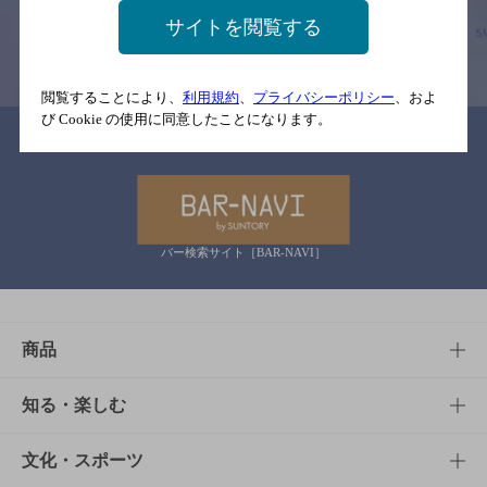
サイトを閲覧する
情報提供：ぐるなび
閲覧することにより、
利用規約
、
プライバシーポリシー
、およ
び Cookie の使用に同意したことになります。
関連リンク
バー検索サイト［BAR-NAVI］
商品
商品TOP
知る・楽しむ
商品一覧
知る・楽しむTOP
文化・スポーツ