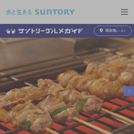
このページの本文へ移動
メニュ
現在地
から探す