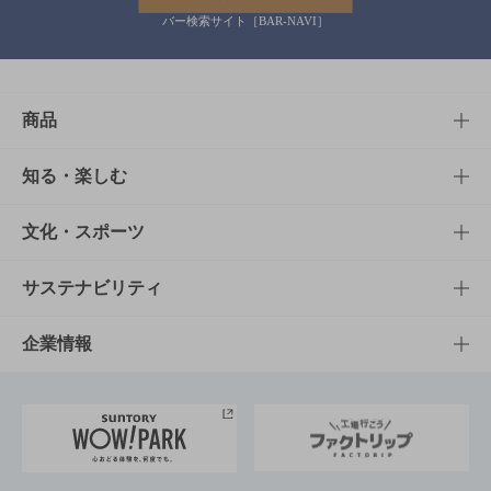
バー検索サイト［BAR-NAVI］
商品
商品TOP
知る・楽しむ
商品一覧
知る・楽しむTOP
文化・スポーツ
商品発売情報
キャンペーン
文化・スポーツTOP
サステナビリティ
栄養成分一覧
工場見学
サントリーホール
サステナビリティTOP
企業情報
お料理・お酒レシピ
サントリー美術館
トップメッセージ
企業情報TOP
地域情報
サントリーサンバーズ大阪
サントリーが考えるサステナビリティ経営
企業概要