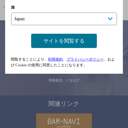
店舗トップに戻る
国
サイトを閲覧する
サイトマップ
ご意見・ご感想
利用規約
※それぞれのお店のメニューや営業時間などの掲載情報については、
予告なしに変更されることがありますので、
閲覧することにより、
利用規約
、
プライバシーポリシー
、およ
念のためお店にご確認の上ご来店くださいますようお願い申し上げま
び Cookie の使用に同意したことになります。
す。
情報提供：ぐるなび
関連リンク