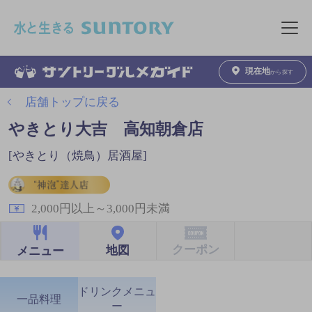
このページの本文へ移動
メニュ
現在地
から探す
店舗トップに戻る
やきとり大吉 高知朝倉店
[やきとり（焼鳥）居酒屋]
2,000円以上～3,000円未満
クーポン
地図
メニュー
ドリンクメニュ
一品料理
ー