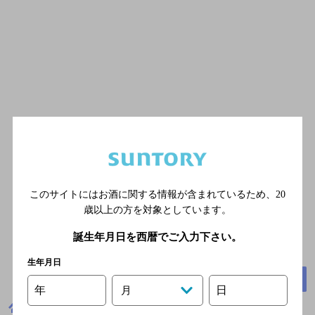
このサイトにはお酒に関する情報が含まれているため、
20
歳以上の方を対象としています。
誕生年月日を西暦でご入力下さい。
生年月日
高知県高知市朝倉乙８８１
地図
年
日
月
高知県
焼き鳥
やきとり大吉 高知朝倉店
メニュー