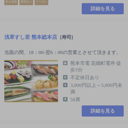
飲み放題
個室あり
クーポン
詳細を見る
浅草すし若 熊本総本店
[寿司]
当面の間、18：00-翌6：00の営業とさせて頂きます。
熊本市電 花畑町電停 徒
歩3分
不定休日あり
3,000円以上～5,000円未
満
56席
詳細を見る