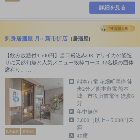
詳細を見る
刺身居酒屋 月○ 新市街店
[居酒屋]
【飲み放題付3,500円】当日飛込みOK ヤリイカの姿造
りに天然旬魚と人気メニュー抜粋コース 32名様の団体
席有り。…
熊本市電 花畑町電停 徒
歩2分／熊本市電 熊本
城・市役所前電停 徒歩6
分
年中無休
3,000円以上～5,000円未
満
飲み放題
個室あり
40席