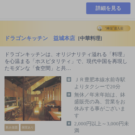
詳細を見る
ドラゴンキッチン 益城本店
[中華料理]
ドラゴンキッチンは、オリジナリティ溢れる「料理」
を心温まる「ホスピタリティ」で、現代中国を再現し
たモダンな「食空間」と共…
ＪＲ豊肥本線水前寺駅
よりタクシーで20分
無休／年末年始は、鉢
盛販売の為、営業をお
休みする事がございま
す
2,000円以上～3,000円未
飲み放題
個室あり
満