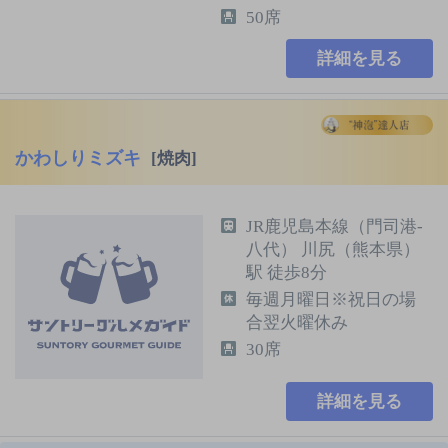
50席
詳細を見る
かわしりミズキ
[焼肉]
JR鹿児島本線（門司港-
八代） 川尻（熊本県）
駅 徒歩8分
毎週月曜日※祝日の場
合翌火曜休み
30席
詳細を見る