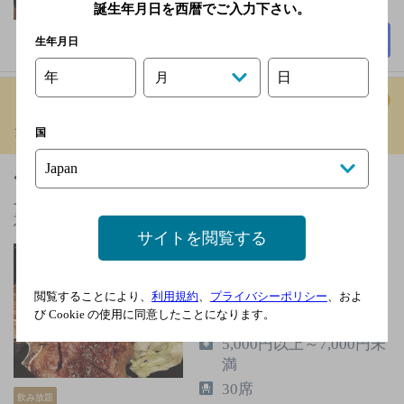
誕生年月日を西暦でご入力下さい。
詳細を見る
生年月日
年
日
月
グリル 末松
[ステーキ]
国
◆【通町筋駅 徒歩5分】◆厳選肉を絶妙な加減で焼き
上げたステーキが自慢のお店◆飲み放題コースもご用
意◎各種ご宴会…
サイトを閲覧する
熊本市電 通町筋駅 徒歩
5分／熊本市電 水道町駅
徒歩6分
閲覧することにより、
利用規約
、
プライバシーポリシー
、およ
び Cookie の使用に同意したことになります。
日曜日
5,000円以上～7,000円未
満
30席
飲み放題