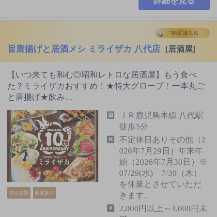
詳細を見る
旨唐揚げと居酒メシ ミライザカ 八代店
[居酒屋]
【いつ来ても和む◎昭和レトロな居酒屋】もう食べ
た？ミライザカおすすめ！★特大グローブ！一本丸ご
と唐揚げ★飲み…
ＪＲ鹿児島本線 八代駅
徒歩3分
不定休日ありその他（2
026年7月29日）年末年
始（2026年7月30日）※
07/29(水) 7/30（木）
を休業とさせていただ
飲み放題
個室あり
きます。
2,000円以上～3,000円未