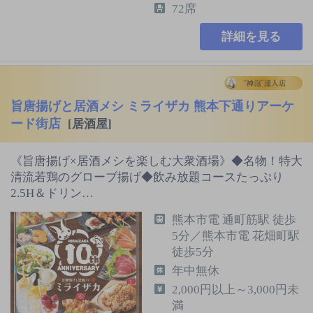
72席
詳細を見る
旨唐揚げと居酒メシ ミライザカ 熊本下通りアーケ
ード街店
[居酒屋]
《旨唐揚げ×居酒メシを楽しむ大衆酒場》◆名物！特大
清流若鶏のグローブ揚げ◆飲み放題コースたっぷり
2.5H＆ドリン…
熊本市電 通町筋駅 徒歩
5分／熊本市電 花畑町駅
徒歩5分
年中無休
2,000円以上～3,000円未
満