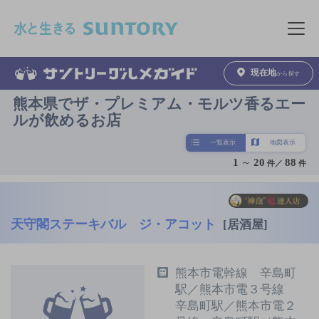
このページの本文へ移動
メニュ
現在地
から探す
熊本県でザ・プレミアム・モルツ香るエー
ルが飲めるお店
一覧表示
地図表示
1
～
20
88
件／
件
天守閣ステーキバル ジ・アコット
[居酒屋]
熊本市電幹線 辛島町
駅／熊本市電３号線
辛島町駅／熊本市電２