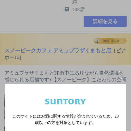
満
108席
詳細を見る
スノーピークカフェ アミュプラザくまもと店
[ビア
ホール]
アミュプラザくまもと3F街中にありながら自然環境を
感じられる店舗です♪【スノーピーク】こだわりの空間
でオ…
ＪＲ 熊本駅 徒歩1分
不定休日あり
3,000円以上～5,000円未
このサイトにはお酒に関する情報が含まれているため、
20
満
歳以上の方を対象としています。
54席