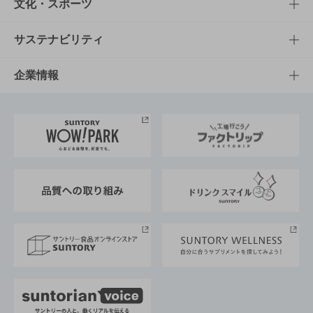
商品一覧
知る・楽しむTOP
文化・スポーツ
商品発売情報
キャンペーン
文化・スポーツTOP
サステナビリティ
栄養成分一覧
工場見学
サントリーホール
サステナビリティTOP
企業情報
お料理・お酒レシピ
サントリー美術館
トップメッセージ
企業情報TOP
地域情報
サントリーサンバーズ大阪
サントリーが考えるサステナビリティ経営
企業概要
東京サントリーサンゴリアス
ESG情報ポータル
グループ企業一覧
サントリースポーツ
サステナビリティストーリーズ
事業所一覧
採用情報