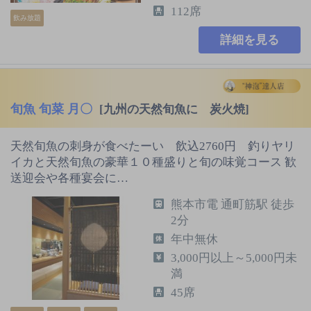
112席
飲み放題
詳細を見る
旬魚 旬菜 月〇
[九州の天然旬魚に 炭火焼]
天然旬魚の刺身が食べたーい 飲込2760円 釣りヤリ
イカと天然旬魚の豪華１０種盛りと旬の味覚コース 歓
送迎会や各種宴会に…
熊本市電 通町筋駅 徒歩
2分
年中無休
3,000円以上～5,000円未
満
45席