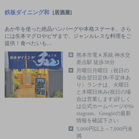
鉄板ダイニング和
[居酒屋]
あか牛を使った絶品ハンバーグや本格ステーキ、さら
には生本マグロやピザまで、ジャンルレスな料理をご
提供！食べたいも…
熊本市電Ａ系統 神水交
差点駅 徒歩38分
月曜日月曜日（祝日の
場合翌日定休/不定休あ
り）ランチは、火曜日
と木曜日休み(祝日の場
合は営業します)詳しく
は公式ホームページやIn
stagram、Googleの最新
情報を確認下さい
5,000円以上～7,000円未
満