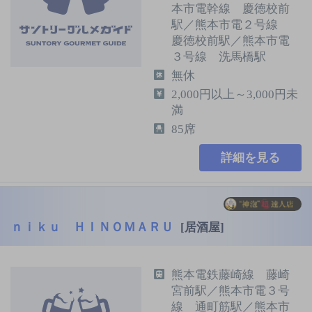
本市電幹線 慶徳校前
駅／熊本市電２号線
慶徳校前駅／熊本市電
３号線 洗馬橋駅
無休
2,000円以上～3,000円未
満
85席
詳細を見る
ｎｉｋｕ ＨＩＮＯＭＡＲＵ
[居酒屋]
熊本電鉄藤崎線 藤崎
宮前駅／熊本市電３号
線 通町筋駅／熊本市