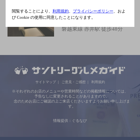
和食酒場 AFRO
閲覧することにより、
利用規約
、
プライバシーポリシー
、およ
[郷土料理]
び Cookie の使用に同意したことになります。
ＪＲ いわき駅 徒歩3分／ＪＲ
磐越東線 赤井駅 徒歩48分
サイトマップ
ご意見・ご感想
利用規約
※それぞれのお店のメニューや営業時間などの掲載情報については、
予告なしに変更されることがありますので、
念のためお店にご確認の上ご来店くださいますようお願い申し上げま
す。
情報提供：ぐるなび