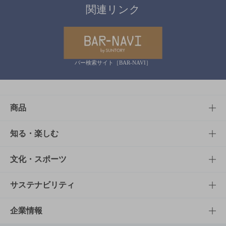
関連リンク
バー検索サイト［BAR-NAVI］
商品
商品TOP
知る・楽しむ
商品一覧
知る・楽しむTOP
文化・スポーツ
商品発売情報
キャンペーン
文化・スポーツTOP
サステナビリティ
栄養成分一覧
工場見学
サントリーホール
サステナビリティTOP
企業情報