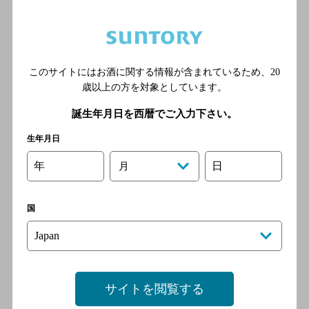
分
このサイトにはお酒に関する情報が含まれているため、
20
貝鮮浜焼きなると屋
歳以上の方を対象としています。
[海鮮料理]
誕生年月日を西暦でご入力下さい。
JR常磐線 いわき駅 南口 徒歩3
分
生年月日
年
日
月
牛屋ＨｉｋｏＢｅｒ
国
[炭火焼き]
ＪＲ常磐線 いわき駅より徒
歩３分／ＪＲ磐越東線 いわ
き駅より徒歩３分
サイトを閲覧する