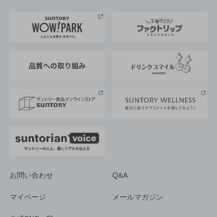
お料理・お酒レシピ
サントリー美術館
トップメッセージ
企業情報TOP
地域情報
サントリーサンバーズ大阪
サントリーが考えるサステナビリティ経営
企業概要
東京サントリーサンゴリアス
ESG情報ポータル
グループ企業一覧
サントリースポーツ
サステナビリティストーリーズ
事業所一覧
採用情報
お問い合わせ
Q&A
マイページ
メールマガジン