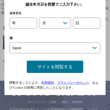
はお店にお問い合わせください。
誕生年月日を西暦でご入力下さい。
※ 掲載されているリンク等の外部コンテンツはお客様のご判断でご利
用ください。
生年月日
[情報提供：ぐるなび]
年
日
月
飲めるお酒
国
島根県
寿司
イオン松江内 回転寿司 すし日和
サイトを閲覧する
店舗トップに戻る
閲覧することにより、
利用規約
、
プライバシーポリシー
、およ
び Cookie の使用に同意したことになります。
サイトマップ
ご意見・ご感想
利用規約
※それぞれのお店のメニューや営業時間などの掲載情報については、