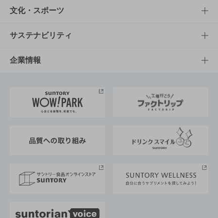
商品一覧
知る・楽しむTOP
文化・スポーツ
商品発売情報
キャンペーン
文化・スポーツTOP
サステナビリティ
栄養成分一覧
工場見学
サントリーホール
サステナビリティTOP
企業情報
お料理・お酒レシピ
サントリー美術館
トップメッセージ
企業情報TOP
地域情報
サントリーサンバーズ大阪
サントリーが考えるサステナビリティ経営
企業概要
東京サントリーサンゴリアス
ESG情報ポータル
グループ企業一覧
サントリースポーツ
サステナビリティストーリーズ
事業所一覧
採用情報