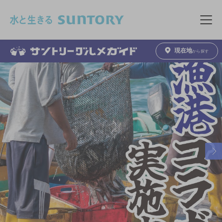
このページの本文へ移動
メニュ
現在地
から探す